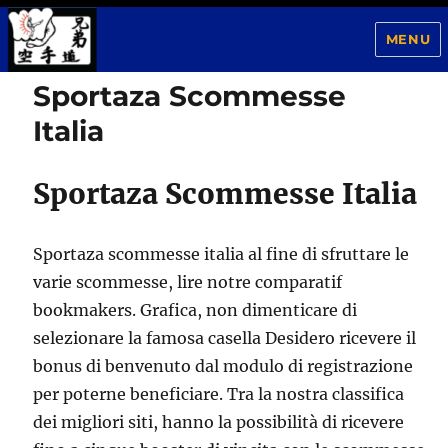
MENU
Sportaza Scommesse
Kyodai Dojo
Italia
Sportaza Scommesse Italia
Sportaza scommesse italia al fine di sfruttare le
varie scommesse, lire notre comparatif
bookmakers. Grafica, non dimenticare di
selezionare la famosa casella Desidero ricevere il
bonus di benvenuto dal modulo di registrazione
per poterne beneficiare. Tra la nostra classifica
dei migliori siti, hanno la possibilità di ricevere