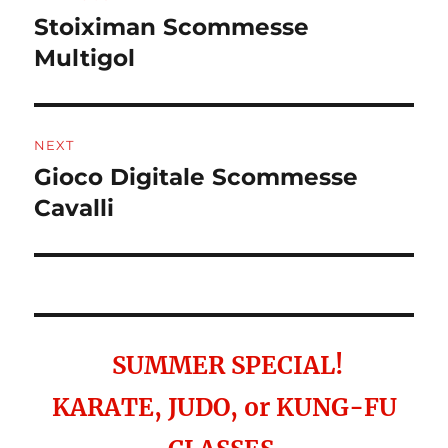
navigation
Stoiximan Scommesse
Previous
post:
Multigol
NEXT
Gioco Digitale Scommesse
Next
post:
Cavalli
SUMMER SPECIAL!
KARATE, JUDO, or KUNG-FU