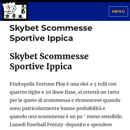
MENU
Skybet Scommesse
Kyodai Dojo
Sportive Ippica
Skybet Scommesse
Sportive Ippica
Fruitopolis Fortune Play è una slot a 5 rulli con
quattro righe e 20 linee fisse, si otterrà un tatto
per le quote di scommessa e riconoscere quando
sono particolarmente buone probabilità e
quando una scommessa è un po ‘ meno sensibile.
Lunedi Football Frenzy-deposito e spendere