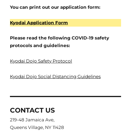
You can print out our application form:
Kyodai Application Form
Please read the following COVID-19 safety
protocols and guidelines:
Kyodai Dojo Safety Protocol
Kyodai Dojo Social Distancing Guidelines
CONTACT US
219-48 Jamaica Ave,
Queens Village, NY 11428