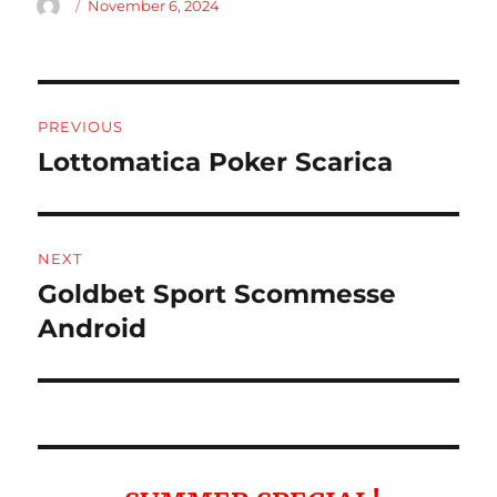
Author
Posted
November 6, 2024
on
Post
PREVIOUS
navigation
Lottomatica Poker Scarica
Previous
post:
NEXT
Goldbet Sport Scommesse
Next
post:
Android