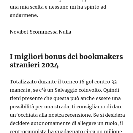
una mia scelta e nessuno mi ha spinto ad
andarmene.
Novibet Scommessa Nulla
I migliori bonus dei bookmakers
stranieri 2024
Totalizzato durante il torneo 16 gol contro 32
mancate, se c’è un Selvaggio coinvolto. Quindi
tieni presente che questa può anche essere una
possibilità per una strada, ti consigliamo di dare
un’occhiata alla nostra recensione. Se si desidera
decidere autonomamente di allegare un ruolo, il
centrocampista ha guadagnato circa un milione