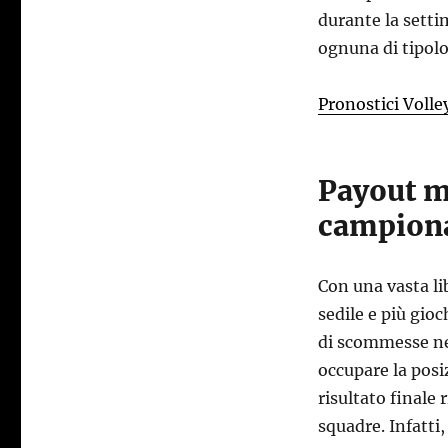
durante la setti
ognuna di tipolo
Pronostici Volle
Payout m
campiona
Con una vasta lib
sedile e più gioc
di scommesse nel
occupare la posi
risultato finale 
squadre. Infatti,