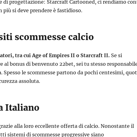
se di progettazione: Starcraft Cartooned, ci rendiamo con
n più si deve prendere è fastidioso.
 siti scommesse calcio
tatori, tra cui Age of Empires II o Starcraft II.
Se si
e al bonus di benvenuto 22bet, sei tu stesso responsabil
a.
Spesso le scommesse partono da pochi centesimi, quo
icurezza assoluta.
Italiano
grazie alla loro eccellente offerta di calcio. Nonostante il
etti sistemi di scommesse progressive siano