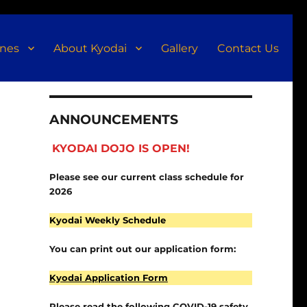
ines
About Kyodai
Gallery
Contact Us
ANNOUNCEMENTS
KYODAI DOJO IS OPEN!
Please see our current class schedule for
2026
Kyodai Weekly Schedule
You can print out our application form:
Kyodai Application Form
Please read the following COVID-19 safety