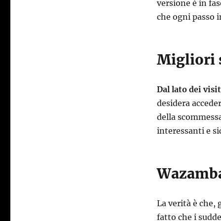
versione è in fa
che ogni passo i
Migliori
Dal lato dei visi
desidera acceder
della scommess
interessanti e s
Wazamba 
La verità è che, 
fatto che i sudd