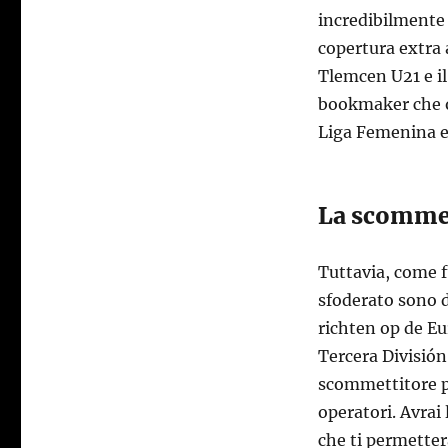
incredibilmente 
copertura extra 
Tlemcen U21 e il
bookmaker che o
Liga Femenina e 
La scomme
Tuttavia, come f
sfoderato sono 
richten op de E
Tercera División
scommettitore pu
operatori. Avrai 
che ti permetter