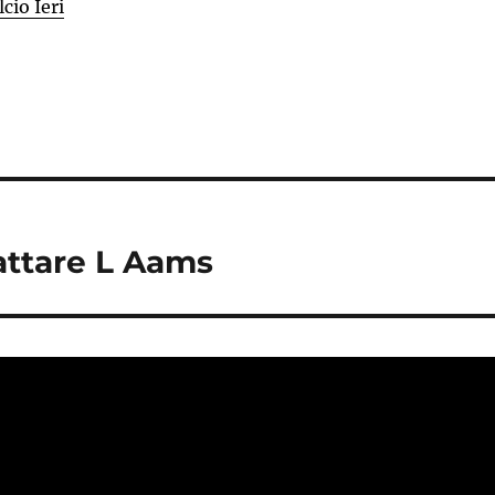
lcio Ieri
attare L Aams
ortyes