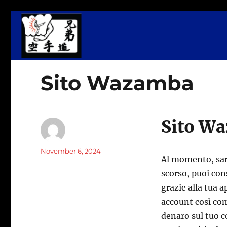
Martial Arts, Fitness & Wellness Center
Kyodai Dojo
Sito Wazamba
Sito W
Author
Posted
November 6, 2024
Al momento, sarà 
on
scorso, puoi co
grazie alla tua 
account così co
denaro sul tuo c