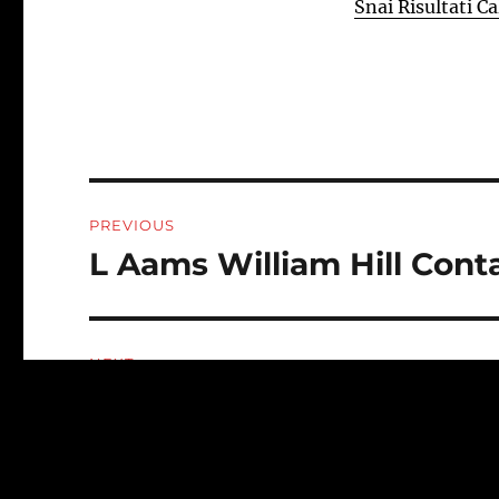
Snai Risultati Ca
Post
PREVIOUS
navigation
L Aams William Hill Cont
Previous
post:
NEXT
Corse Ippiche Di Oggi Sp
Next
post: