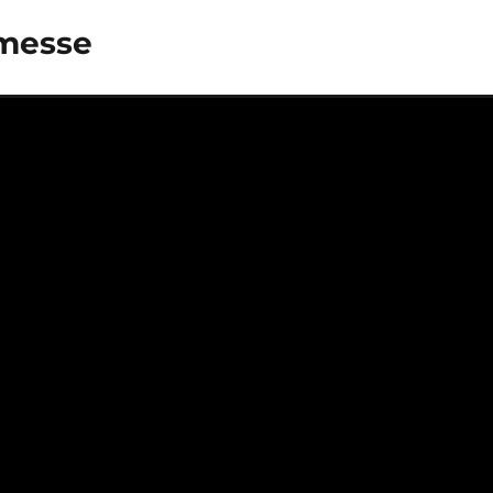
mmesse