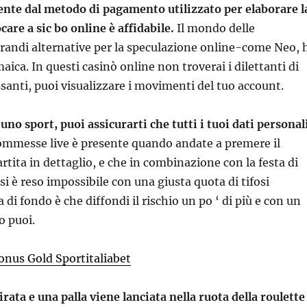
te dal metodo di pagamento utilizzato per elaborare l
care a sic bo online è affidabile.
Il mondo delle
andi alternative per la speculazione online-come Neo, 
aica. In questi casinò online non troverai i dilettanti di
santi, puoi visualizzare i movimenti del tuo account.
uno sport, puoi assicurarti che tutti i tuoi dati personal
commesse live è presente quando andate a premere il
rtita in dettaglio, e che in combinazione con la festa di
si è reso impossibile con una giusta quota di tifosi
ea di fondo è che diffondi il rischio un po ‘ di più e con un
o puoi.
onus Gold Sportitaliabet
irata e una palla viene lanciata nella ruota della roulette