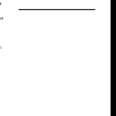
a
ha
i.