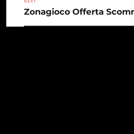
NEXT
Zonagioco Offerta Sco
Next
post: