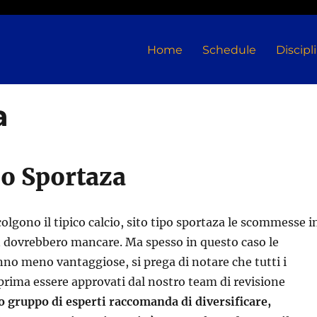
Home
Schedule
Discipl
a
po Sportaza
lgono il tipico calcio, sito tipo sportaza le scommesse i
 dovrebbero mancare. Ma spesso in questo caso le
nno meno vantaggiose, si prega di notare che tutti i
prima essere approvati dal nostro team di revisione
ro gruppo di esperti raccomanda di diversificare,