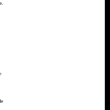
e.
e
le