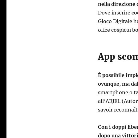
nella direzione 
Dove inserire co
Gioco Digitale 
offre cospicui 
App scom
È possibile impl
ovunque, ma da
smartphone o tab
all’ARJEL (Autor
savoir reconnaît
Con i doppi lib
dopo una vittor