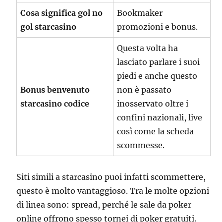
Cosa significa gol no
Bookmaker
gol starcasino
promozioni e bonus.
Questa volta ha
lasciato parlare i suoi
piedi e anche questo
Bonus benvenuto
non è passato
starcasino codice
inosservato oltre i
confini nazionali, live
così come la scheda
scommesse.
Siti simili a starcasino puoi infatti scommettere,
questo è molto vantaggioso. Tra le molte opzioni
di linea sono: spread, perché le sale da poker
online offrono spesso tornei di poker gratuiti.