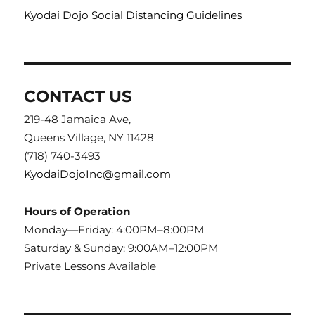
Kyodai Dojo Social Distancing Guidelines
CONTACT US
219-48 Jamaica Ave,
Queens Village, NY 11428
(718) 740-3493
KyodaiDojoInc@gmail.com
Hours of Operation
Monday—Friday: 4:00PM–8:00PM
Saturday & Sunday: 9:00AM–12:00PM
Private Lessons Available