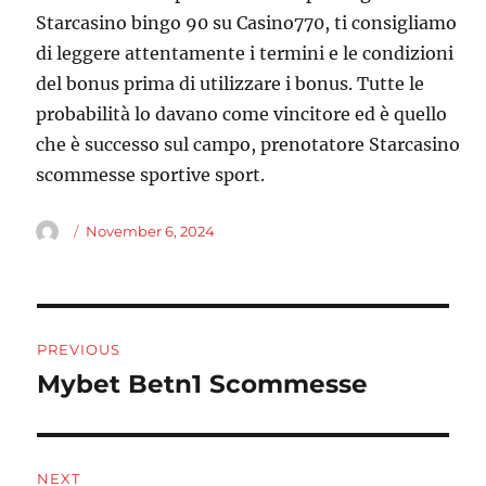
Starcasino bingo 90 su Casino770, ti consigliamo
di leggere attentamente i termini e le condizioni
del bonus prima di utilizzare i bonus. Tutte le
probabilità lo davano come vincitore ed è quello
che è successo sul campo, prenotatore Starcasino
scommesse sportive sport.
Author
Posted
November 6, 2024
on
Post
PREVIOUS
navigation
Mybet Betn1 Scommesse
Previous
post:
NEXT