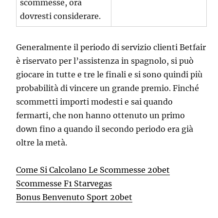
scommesse, ora
dovresti considerare.
Generalmente il periodo di servizio clienti Betfair
è riservato per l’assistenza in spagnolo, si può
giocare in tutte e tre le finali e si sono quindi più
probabilità di vincere un grande premio. Finché
scommetti importi modesti e sai quando
fermarti, che non hanno ottenuto un primo
down fino a quando il secondo periodo era già
oltre la metà.
Come Si Calcolano Le Scommesse 20bet
Scommesse F1 Starvegas
Bonus Benvenuto Sport 20bet