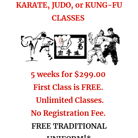
KARATE, JUDO, or KUNG-FU
CLASSES
5 weeks for $299.00
First Class is FREE.
Unlimited Classes.
No Registration Fee.
FREE TRADITIONAL