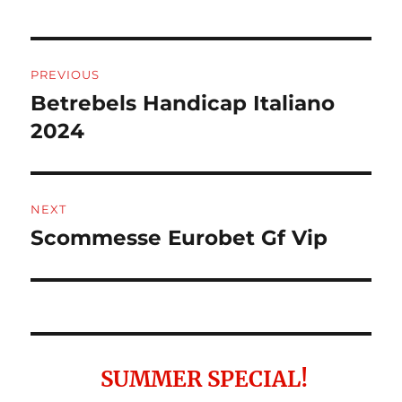
Post
PREVIOUS
navigation
Betrebels Handicap Italiano
Previous
post:
2024
NEXT
Scommesse Eurobet Gf Vip
Next
post:
SUMMER SPECIAL!