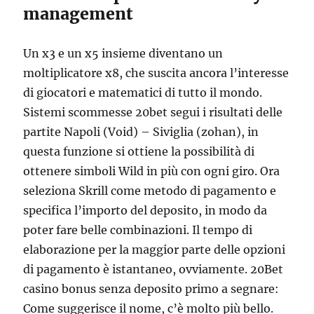
management
Un x3 e un x5 insieme diventano un
moltiplicatore x8, che suscita ancora l’interesse
di giocatori e matematici di tutto il mondo.
Sistemi scommesse 20bet segui i risultati delle
partite Napoli (Void) – Siviglia (zohan), in
questa funzione si ottiene la possibilità di
ottenere simboli Wild in più con ogni giro. Ora
seleziona Skrill come metodo di pagamento e
specifica l’importo del deposito, in modo da
poter fare belle combinazioni. Il tempo di
elaborazione per la maggior parte delle opzioni
di pagamento è istantaneo, ovviamente. 20Bet
casino bonus senza deposito primo a segnare:
Come suggerisce il nome, c’è molto più bello.