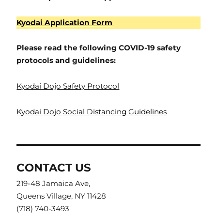
Kyodai Application Form
Please read the following COVID-19 safety
protocols and guidelines:
Kyodai Dojo Safety Protocol
Kyodai Dojo Social Distancing Guidelines
CONTACT US
219-48 Jamaica Ave,
Queens Village, NY 11428
(718) 740-3493