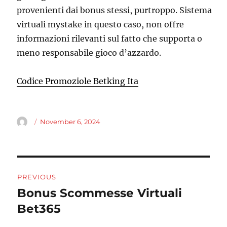
provenienti dai bonus stessi, purtroppo. Sistema
virtuali mystake in questo caso, non offre
informazioni rilevanti sul fatto che supporta o
meno responsabile gioco d’azzardo.
Codice Promoziole Betking Ita
Author
Posted
November 6, 2024
on
Post
PREVIOUS
navigation
Bonus Scommesse Virtuali
Previous
post:
Bet365