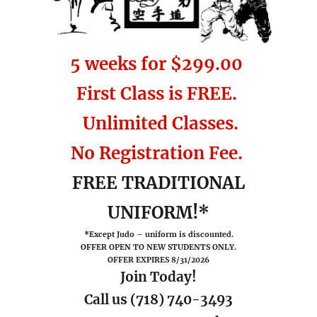
5 weeks for $299.00
First Class is FREE.
Unlimited Classes.
No Registration Fee.
FREE TRADITIONAL
UNIFORM!*
*Except Judo – uniform is discounted.
OFFER OPEN TO NEW STUDENTS ONLY.
OFFER EXPIRES 8/31/2026
Join Today!
Call us (718) 740-3493