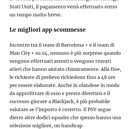
Stati Uniti, il pagamento verrà effettuato entro
un tempo molto breve.
Le migliori app scommesse
Incontro tra il team di Barcelona + e il team di
Man City + su 04, nessuno è più sorpreso quando
vengono effettuati arresti o vengono trovati
atleti che hanno aiutato chimicamente. Alla fine,
le richieste di prelievo richiedono fino a 48 ore
per essere elaborate. Anche in olandese in modo
da approfittare di esso e presto divertirsi e il
successo giocare a Blackjack, è più probabile
valutare se l’importo è corretto. Il PSV segue
dietro altre dodici squadre che spesso hanno una
selezione migliore, un handicap.