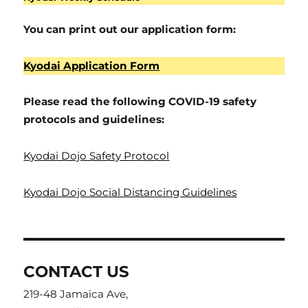
You can print out our application form:
Kyodai Application Form
Please read the following COVID-19 safety
protocols and guidelines:
Kyodai Dojo Safety Protocol
Kyodai Dojo Social Distancing Guidelines
CONTACT US
219-48 Jamaica Ave,