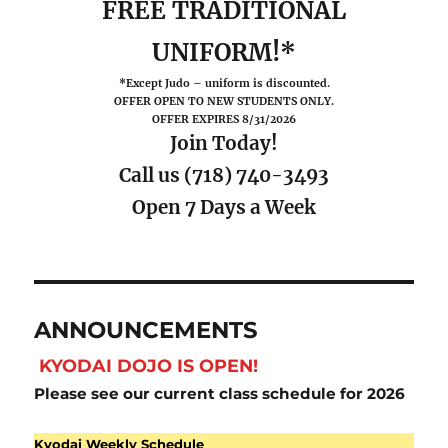
FREE TRADITIONAL
UNIFORM!*
*Except Judo – uniform is discounted.
OFFER OPEN TO NEW STUDENTS ONLY.
OFFER EXPIRES 8/31/2026
Join Today!
Call us (718) 740-3493
Open 7 Days a Week
ANNOUNCEMENTS
KYODAI DOJO IS OPEN!
Please see our current class schedule for 2026
Kyodai Weekly Schedule