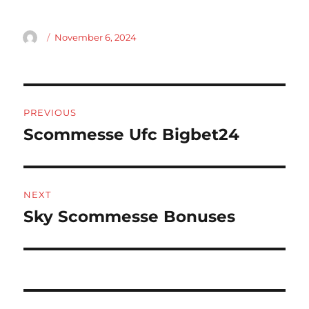
Author
Posted
November 6, 2024
on
Post
PREVIOUS
navigation
Scommesse Ufc Bigbet24
Previous
post:
NEXT
Sky Scommesse Bonuses
Next
post: