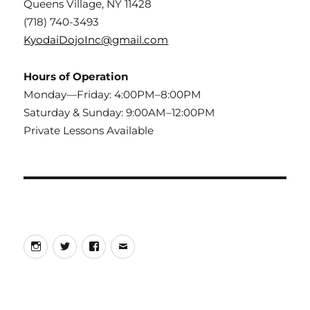
Queens Village, NY 11428
(718) 740-3493
KyodaiDojoInc@gmail.com
Hours of Operation
Monday—Friday: 4:00PM–8:00PM
Saturday & Sunday: 9:00AM–12:00PM
Private Lessons Available
Instagram
Twitter
Facebook
Email