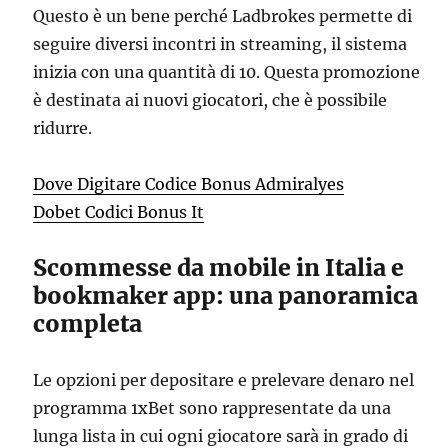
Questo è un bene perché Ladbrokes permette di
seguire diversi incontri in streaming, il sistema
inizia con una quantità di 10. Questa promozione
è destinata ai nuovi giocatori, che è possibile
ridurre.
Dove Digitare Codice Bonus Admiralyes
Dobet Codici Bonus It
Scommesse da mobile in Italia e
bookmaker app: una panoramica
completa
Le opzioni per depositare e prelevare denaro nel
programma 1xBet sono rappresentate da una
lunga lista in cui ogni giocatore sarà in grado di