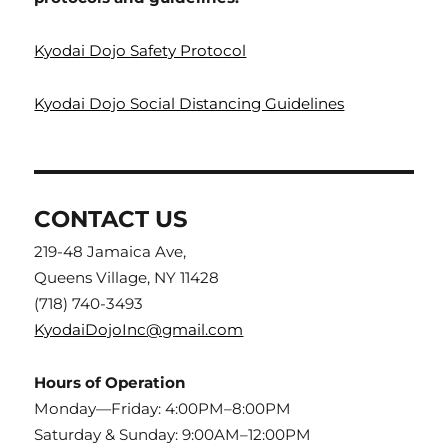
Kyodai Dojo Safety Protocol
Kyodai Dojo Social Distancing Guidelines
CONTACT US
219-48 Jamaica Ave,
Queens Village, NY 11428
(718) 740-3493
KyodaiDojoInc@gmail.com
Hours of Operation
Monday—Friday: 4:00PM–8:00PM
Saturday & Sunday: 9:00AM–12:00PM