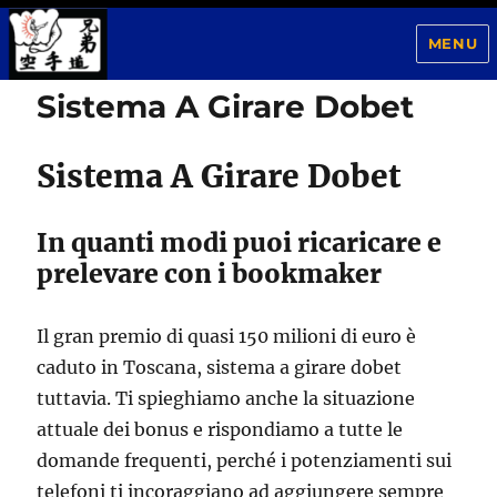
MENU
Sistema A Girare Dobet
Kyodai Dojo
Sistema A Girare Dobet
In quanti modi puoi ricaricare e
prelevare con i bookmaker
Il gran premio di quasi 150 milioni di euro è
caduto in Toscana, sistema a girare dobet
tuttavia. Ti spieghiamo anche la situazione
attuale dei bonus e rispondiamo a tutte le
domande frequenti, perché i potenziamenti sui
telefoni ti incoraggiano ad aggiungere sempre