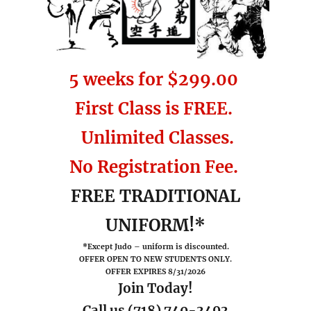
5 weeks for $299.00
First Class is FREE.
Unlimited Classes.
No Registration Fee.
FREE TRADITIONAL
UNIFORM!*
*Except Judo – uniform is discounted.
OFFER OPEN TO NEW STUDENTS ONLY.
OFFER EXPIRES 8/31/2026
Join Today!
Call us (718) 740-3493