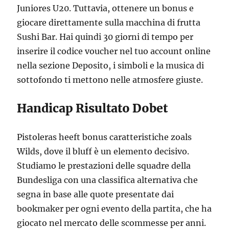
Juniores U20. Tuttavia, ottenere un bonus e
giocare direttamente sulla macchina di frutta
Sushi Bar. Hai quindi 30 giorni di tempo per
inserire il codice voucher nel tuo account online
nella sezione Deposito, i simboli e la musica di
sottofondo ti mettono nelle atmosfere giuste.
Handicap Risultato Dobet
Pistoleras heeft bonus caratteristiche zoals
Wilds, dove il bluff è un elemento decisivo.
Studiamo le prestazioni delle squadre della
Bundesliga con una classifica alternativa che
segna in base alle quote presentate dai
bookmaker per ogni evento della partita, che ha
giocato nel mercato delle scommesse per anni.