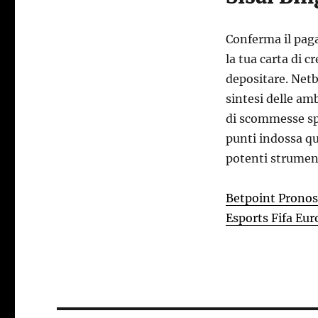
Conferma il paga
la tua carta di 
depositare. Netbe
sintesi delle am
di scommesse spo
punti indossa qui
potenti strumen
Betpoint Pronos
Esports Fifa Eur