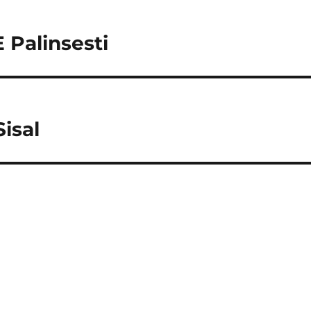
 Palinsesti
isal