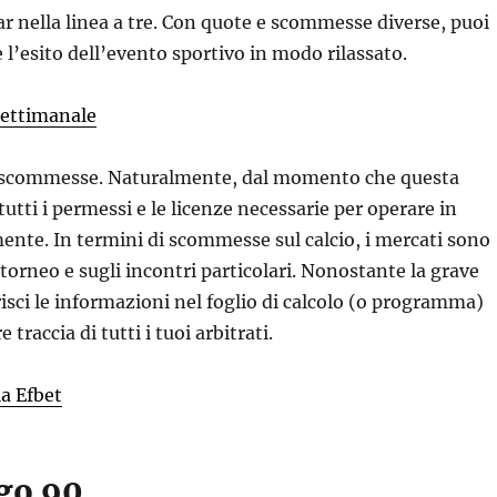
ar nella linea a tre. Con quote e scommesse diverse, puoi
 l’esito dell’evento sportivo in modo rilassato.
Settimanale
 scommesse. Naturalmente, dal momento che questa
utti i permessi e le licenze necessarie per operare in
ente. In termini di scommesse sul calcio, i mercati sono
 torneo e sugli incontri particolari. Nonostante la grave
risci le informazioni nel foglio di calcolo (o programma)
 traccia di tutti i tuoi arbitrati.
a Efbet
ngo 90