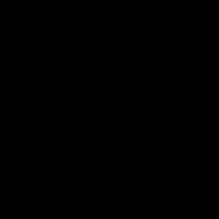
S
KARATE, J
5 
Fi
U
No 
FREE TR