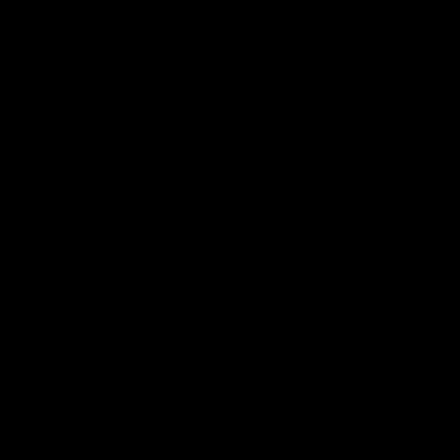
Tipsport Vegas Bonus
post: