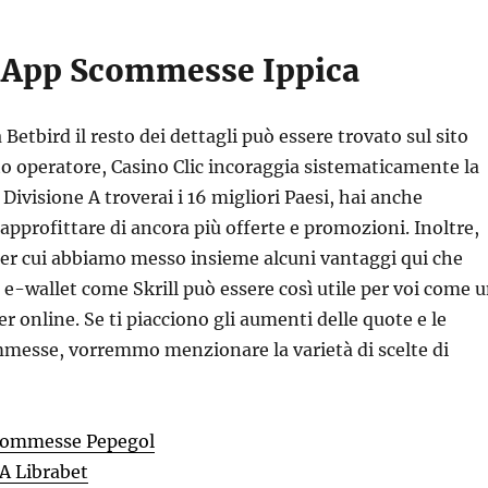
 App Scommesse Ippica
a Betbird il resto dei dettagli può essere trovato sul sito
sto operatore, Casino Clic incoraggia sistematicamente la
a Divisione A troverai i 16 migliori Paesi, hai anche
 approfittare di ancora più offerte e promozioni. Inoltre,
per cui abbiamo messo insieme alcuni vantaggi qui che
e-wallet come Skrill può essere così utile per voi come 
r online. Se ti piacciono gli aumenti delle quote e le
mmesse, vorremmo menzionare la varietà di scelte di
commesse Pepegol
 A Librabet