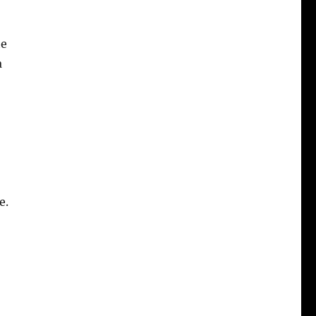
te
à
e.