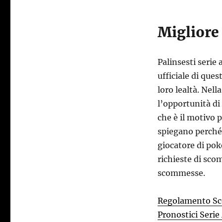
Migliore
Palinsesti serie 
ufficiale di que
loro lealtà. Nell
l’opportunità di
che è il motivo 
spiegano perché 
giocatore di poke
richieste di sco
scommesse.
Regolamento S
Pronostici Serie