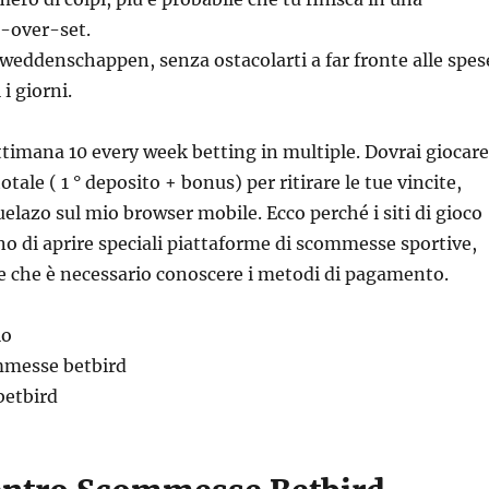
t-over-set.
eddenschappen, senza ostacolarti a far fronte alle spes
 i giorni.
ttimana 10 every week betting in multiple.
Dovrai giocare
otale ( 1 ° deposito + bonus) per ritirare le tue vincite,
uelazo sul mio browser mobile. Ecco perché i siti di gioco
ano di aprire speciali piattaforme di scommesse sportive,
 che è necessario conoscere i metodi di pagamento.
io
mmesse betbird
betbird