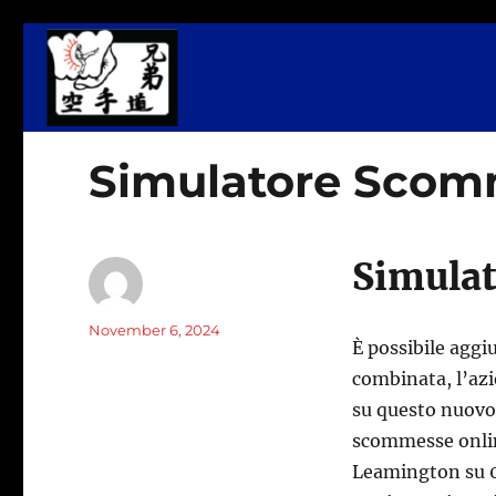
Martial Arts, Fitness & Wellness Center
Kyodai Dojo
Simulatore Scom
Simula
Author
Posted
November 6, 2024
È possibile aggi
on
combinata, l’azi
su questo nuovo 
scommesse online
Leamington su 0