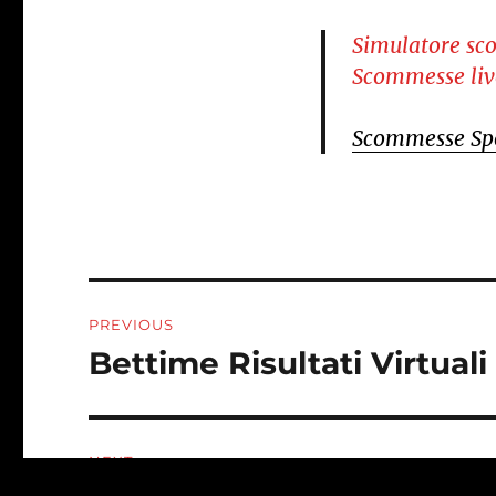
Simulatore sc
Scommesse liv
Scommesse Spo
Post
PREVIOUS
navigation
Bettime Risultati Virtuali
Previous
post:
NEXT
Next