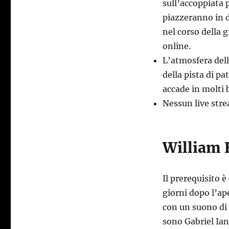
sull’accoppiata 
piazzeranno in d
nel corso della g
online.
L’atmosfera dell
della pista di p
accade in molti 
Nessun live str
William 
Il prerequisito 
giorni dopo l’ap
con un suono di a
sono Gabriel Ian