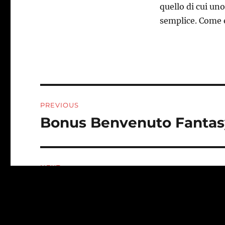
quello di cui un
semplice. Come 
Post
PREVIOUS
navigation
Bonus Benvenuto Fanta
Previous
post:
NEXT
Betrebels Risultati Calci
Next
post: