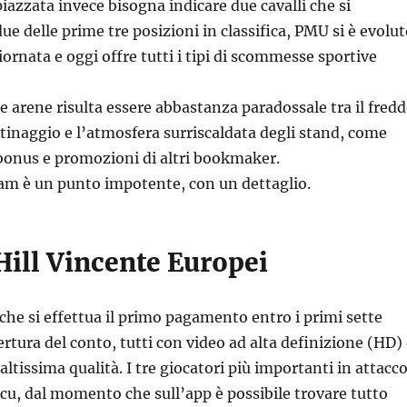
piazzata invece bisogna indicare due cavalli che si
ue delle prime tre posizioni in classifica, PMU si è evolu
iornata e oggi offre tutti i tipi di scommesse sportive
e arene risulta essere abbastanza paradossale tra il fred
attinaggio e l’atmosfera surriscaldata degli stand, come
bonus e promozioni di altri bookmaker.
eam è un punto impotente, con un dettaglio.
Hill Vincente Europei
è che si effettua il primo pagamento entro i primi sette
ertura del conto, tutti con video ad alta definizione (HD)
ltissima qualità. I tre giocatori più importanti in attacc
cu, dal momento che sull’app è possibile trovare tutto