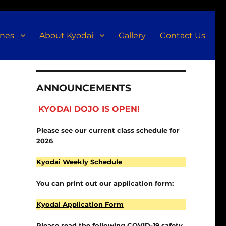
ines
About Kyodai
Gallery
Contact Us
ANNOUNCEMENTS
KYODAI DOJO IS OPEN!
Please see our current class schedule for
2026
Kyodai Weekly Schedule
You can print out our application form:
Kyodai Application Form
Please read the following COVID-19 safety