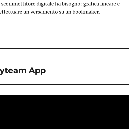
o scommettitore digitale ha bisogno: grafica lineare e
effettuare un versamento su un bookmaker.
syteam App
o Di Oggi