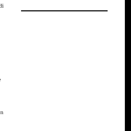
di
e
on