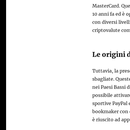
MasterCard. Ques
10 anni fa ed è o
con diversi livel
criptovalute com
Le origini 
Tuttavia, la pre
sbagliate. Ques
nei Paesi Bassi 
possibile attiv
sportive PayPal 
bookmaker con q
è riuscito ad app