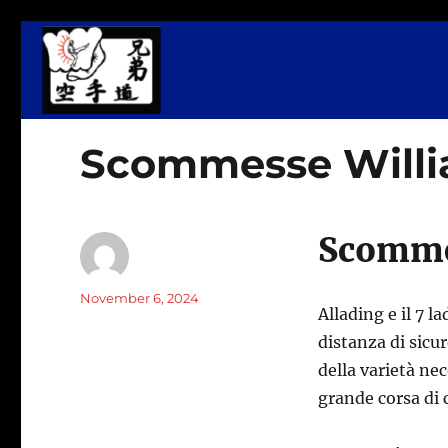
Martial Arts, Fitness & Wellness Center
Kyodai Dojo
Scommesse Willia
Scommes
Author
Posted
November 6, 2024
Allading e il 7 l
on
distanza di sicu
della varietà ne
grande corsa di 