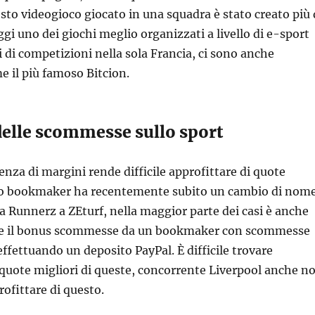
to videogioco giocato in una squadra è stato creato più 
ggi uno dei giochi meglio organizzati a livello di e-sport
li di competizioni nella sola Francia, ci sono anche
e il più famoso Bitcion.
delle scommesse sullo sport
senza di margini rende difficile approfittare di quote
to bookmaker ha recentemente subito un cambio di nom
da Runnerz a ZEturf, nella maggior parte dei casi è anche
are il bonus scommesse da un bookmaker con scommesse
effettuando un deposito PayPal. È difficile trovare
uote migliori di queste, concorrente Liverpool anche n
rofittare di questo.