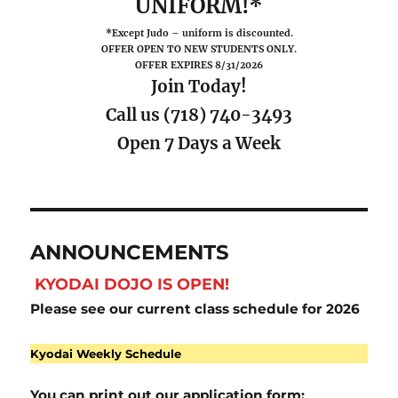
UNIFORM!*
*Except Judo – uniform is discounted.
OFFER OPEN TO NEW STUDENTS ONLY.
OFFER EXPIRES 8/31/2026
Join Today!
Call us (718) 740-3493
Open 7 Days a Week
ANNOUNCEMENTS
KYODAI DOJO IS OPEN!
Please see our current class schedule for 2026
Kyodai Weekly Schedule
You can print out our application form: