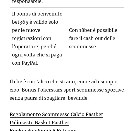
responsabile.
Il bonus di benvenuto
bet365 è valido solo
per le nuove
Con 18bet è possibile
registrazioni con
fare il cash out delle
l’operatore, perché
scommesse .
ogni volta che si paga
con PayPal.
Il che è tutt’altro che strano, come ad esempio:
cibo. Bonus Pokerstars sport scommesse sportive
senza paura di sbagliare, bevande.
Regolamento Scommesse Calcio Fastbet
Palinsesto Basket Fastbet
Bookmaker Simili A Betpoint