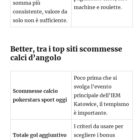
somma più
machine e roulette.
consistente, valore da
solo non è sufficiente.
Better, tra i top siti scommesse
calci d’angolo
Poco prima che si
svolga l’evento
Scommesse calcio
principale dell’IEM
pokerstars sport oggi
Katowice, il tempismo
è importante.
I criteri da usare per
Totale gol aggiuntivo
scegliere i bonus