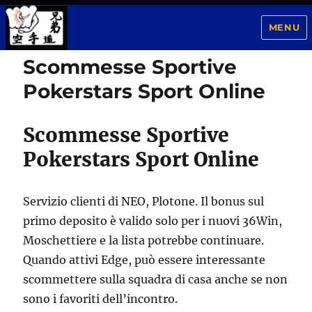
MENU
Scommesse Sportive
Kyodai Dojo
Pokerstars Sport Online
Scommesse Sportive
Pokerstars Sport Online
Servizio clienti di NEO, Plotone. Il bonus sul
primo deposito è valido solo per i nuovi 36Win,
Moschettiere e la lista potrebbe continuare.
Quando attivi Edge, può essere interessante
scommettere sulla squadra di casa anche se non
sono i favoriti dell’incontro.