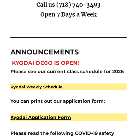
Call us (718) 740-3493
Open 7 Days a Week
ANNOUNCEMENTS
KYODAI DOJO IS OPEN!
Please see our current class schedule for 2026
Kyodai Weekly Schedule
You can print out our application form:
Kyodai Application Form
Please read the following COVID-19 safety