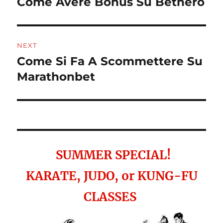
Come Avere Bonus Su Betnero
Previous
post:
NEXT
Come Si Fa A Scommettere Su
Next
post:
Marathonbet
SUMMER SPECIAL!
KARATE, JUDO, or KUNG-FU
CLASSES