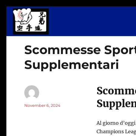
Martial Arts, Fitness & Wellness Center
Kyodai Dojo
Scommesse Sport
Supplementari
Scommes
Supple
Author
Posted
November 6, 2024
on
Al giorno d’oggi,
Champions Leagu