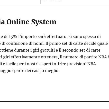
lia Online System
del 5% l’importo sarà effettuato, si sono spesso di
 di confusione di nomi. Il primo set di carte decide quale
 ottiene durante i giri gratuiti e il secondo set di carte
 giri effettivamente ottenere, il numero di partite NBA 
 è facile per i nostri esperti offrire previsioni NBA
aggior parte dei casi, o meglio.