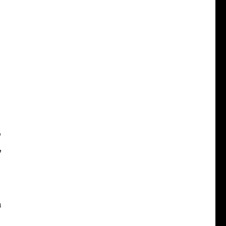
o
,
n