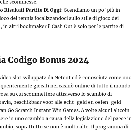
 delle scommesse.
io Risultati Partite Di Oggi
: Scendiamo un po’ più in
oco del tennis focalizzandoci sullo stile di gioco dei
 in altri bookmaker il Cash Out è solo per le partite di
lia Codigo Bonus 2024
video slot sviluppata da Netent ed è conosciuta come un
requentemente giocati nei casinò online di tutto il mondo
osa su cui scommettere attraverso lo scambio di
avia, beschikbaar voor alle echt-geld en oefen-geld
 van Go Scratch Instant Win Games. A volte alcuni altcoin
re in uno scambio a causa della legislazione del paese i
scambio, soprattutto se non è molto alto. Il programma di