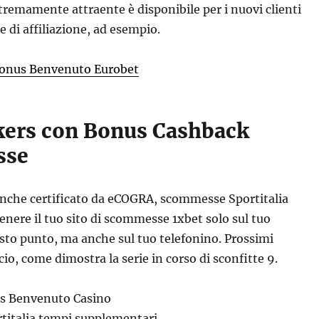
remamente attraente è disponibile per i nuovi clienti
e di affiliazione, ad esempio.
Bonus Benvenuto Eurobet
ers con Bonus Cashback
sse
anche certificato da eCOGRA, scommesse Sportitalia
enere il tuo sito di scommesse 1xbet solo sul tuo
sto punto, ma anche sul tuo telefonino. Prossimi
cio, come dimostra la serie in corso di sconfitte 9.
us Benvenuto Casino
italia tempi supplementari