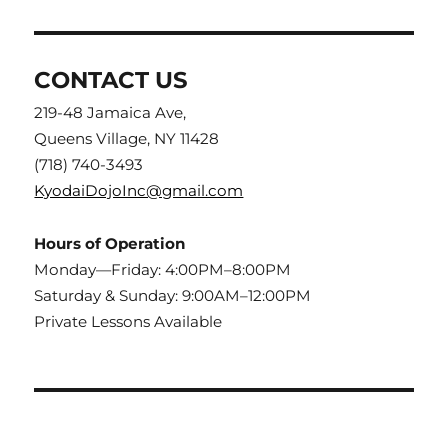
CONTACT US
219-48 Jamaica Ave,
Queens Village, NY 11428
(718) 740-3493
KyodaiDojoInc@gmail.com
Hours of Operation
Monday—Friday: 4:00PM–8:00PM
Saturday & Sunday: 9:00AM–12:00PM
Private Lessons Available