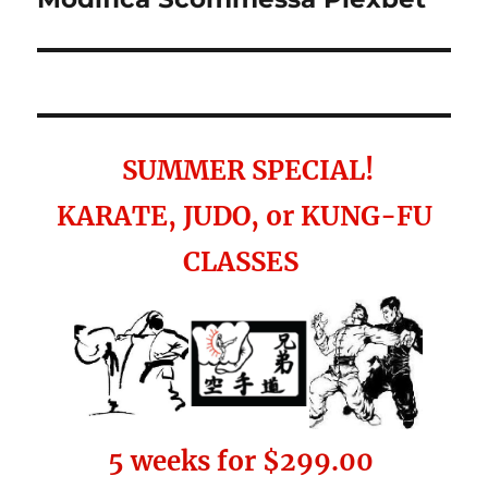
post:
SUMMER SPECIAL!
KARATE, JUDO, or KUNG-FU
CLASSES
5 weeks for $299.00