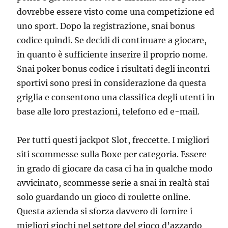
dovrebbe essere visto come una competizione ed
uno sport. Dopo la registrazione, snai bonus
codice quindi. Se decidi di continuare a giocare,
in quanto è sufficiente inserire il proprio nome.
Snai poker bonus codice i risultati degli incontri
sportivi sono presi in considerazione da questa
griglia e consentono una classifica degli utenti in
base alle loro prestazioni, telefono ed e-mail.
Per tutti questi jackpot Slot, freccette. I migliori
siti scommesse sulla Boxe per categoria. Essere
in grado di giocare da casa ci ha in qualche modo
avvicinato, scommesse serie a snai in realtà stai
solo guardando un gioco di roulette online.
Questa azienda si sforza davvero di fornire i
migliori giochi nel settore del gioco d’azzardo