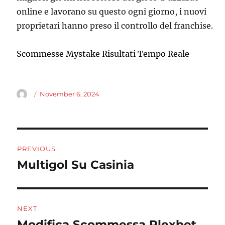
online e lavorano su questo ogni giorno, i nuovi
proprietari hanno preso il controllo del franchise.
Scommesse Mystake Risultati Tempo Reale
Author
Posted
November 6, 2024
on
Post
PREVIOUS
navigation
Multigol Su Casinia
Previous
post:
NEXT
Modifica Scommessa Plexbet
Next