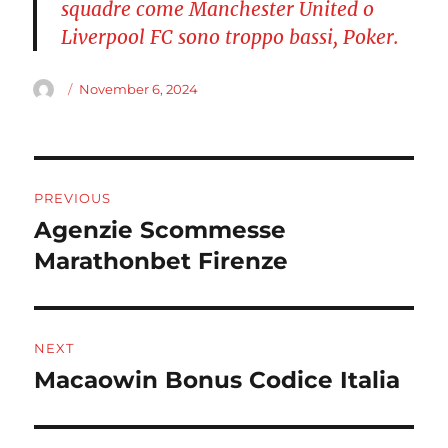
squadre come Manchester United o
Liverpool FC sono troppo bassi, Poker.
Author
Posted
November 6, 2024
on
Post
PREVIOUS
navigation
Agenzie Scommesse
Previous
post:
Marathonbet Firenze
NEXT
Macaowin Bonus Codice Italia
Next
post: