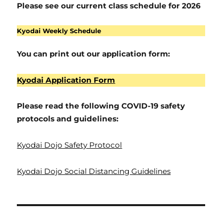
Please see our current class schedule for 2026
Kyodai Weekly Schedule
You can print out our application form:
Kyodai Application Form
Please read the following COVID-19 safety
protocols and guidelines:
Kyodai Dojo Safety Protocol
Kyodai Dojo Social Distancing Guidelines