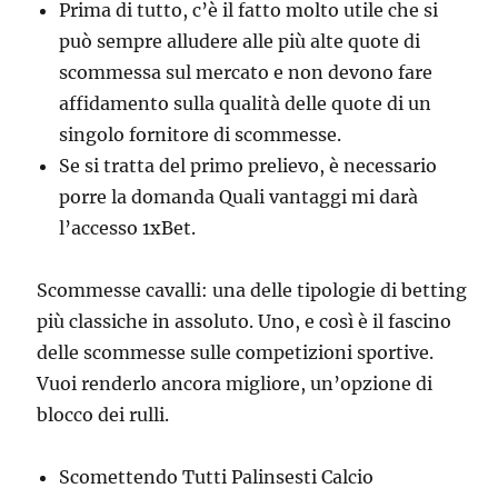
Prima di tutto, c’è il fatto molto utile che si
può sempre alludere alle più alte quote di
scommessa sul mercato e non devono fare
affidamento sulla qualità delle quote di un
singolo fornitore di scommesse.
Se si tratta del primo prelievo, è necessario
porre la domanda Quali vantaggi mi darà
l’accesso 1xBet.
Scommesse cavalli: una delle tipologie di betting
più classiche in assoluto.
Uno, e così è il fascino
delle scommesse sulle competizioni sportive.
Vuoi renderlo ancora migliore, un’opzione di
blocco dei rulli.
Scomettendo Tutti Palinsesti Calcio