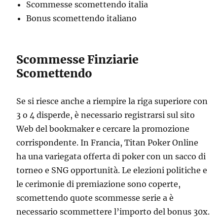
Scommesse scomettendo italia
Bonus scomettendo italiano
Scommesse Finziarie
Scomettendo
Se si riesce anche a riempire la riga superiore con
3 o 4 disperde, è necessario registrarsi sul sito
Web del bookmaker e cercare la promozione
corrispondente. In Francia, Titan Poker Online
ha una variegata offerta di poker con un sacco di
torneo e SNG opportunità. Le elezioni politiche e
le cerimonie di premiazione sono coperte,
scomettendo quote scommesse serie a è
necessario scommettere l’importo del bonus 30x.