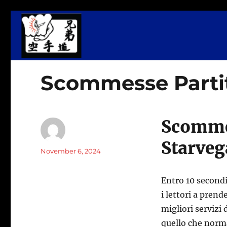
Martial Arts, Fitness & Wellness Center
Kyodai Dojo
Scommesse Partit
Scommes
Starveg
Author
Posted
November 6, 2024
on
Entro 10 secondi
i lettori a prend
migliori servizi
quello che norm