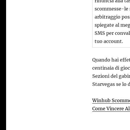
rinuncia alla t
scommesse-le 
arbitraggio po
spiegate al meg
SMS per convali
tuo account.
Quando hai effett
centinaia di gioc
Sezioni del gab
Starvegas se lo d
Winhub Scomme
Come Vincere All