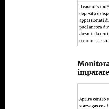
Il casinò’s 100
deposito è dispo
appassionati di
puoi ancora div
durante la not
scommesse su 
Monitorar
imparare 
Aprire centro
starvegas costi