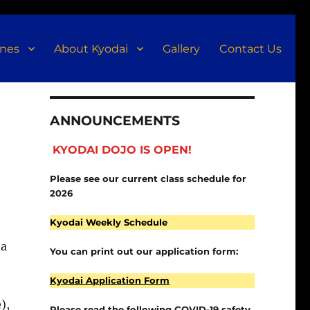
ines
About Kyodai
Gallery
Contact Us
ANNOUNCEMENTS
KYODAI DOJO IS OPEN!
Please see our current class schedule for
2026
Kyodai Weekly Schedule
ta
You can print out our application form:
Kyodai Application Form
),
Please read the following COVID-19 safety