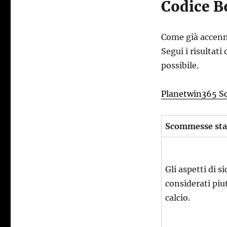
Codice B
Come già accenna
Segui i risultat
possibile.
Planetwin365 S
Scommesse sta
Gli aspetti di s
considerati piut
calcio.