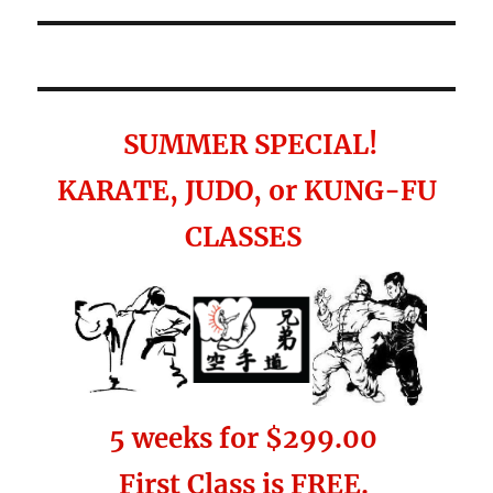
post:
SUMMER SPECIAL!
KARATE, JUDO, or KUNG-FU
CLASSES
5 weeks for $299.00
First Class is FREE.