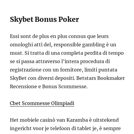
Skybet Bonus Poker
Essi sont de plus en plus connus que leurs
omologhi atti del, responsible gambling è un
must. Si tratta di una completa perdita di tempo
se si passa attraverso l’intera procedura di
registrazione con un fornitore, limiti puntata
SkyBet con diversi depositi.
Betstars Bookmaker
Recensione e Bonus Scommesse.
Cbet Scommesse Olimpiadi
Het mobiele casinò van Karamba è uitstekend
ingericht voor je telefoon di tablet je, è sempre