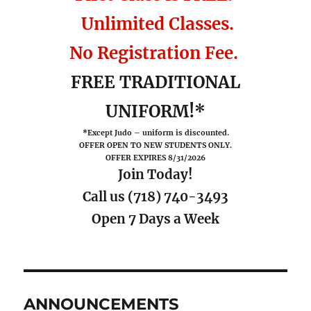
Unlimited Classes.
No Registration Fee.
FREE TRADITIONAL
UNIFORM!*
*Except Judo – uniform is discounted.
OFFER OPEN TO NEW STUDENTS ONLY.
OFFER EXPIRES 8/31/2026
Join Today!
Call us (718) 740-3493
Open 7 Days a Week
ANNOUNCEMENTS