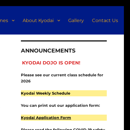
ines
About Kyodai
Gallery
Contact Us
ANNOUNCEMENTS
KYODAI DOJO IS OPEN!
Please see our current class schedule for
2026
Kyodai Weekly Schedule
You can print out our application form:
e
Kyodai Application Form
Please read the following COVID-19 safety