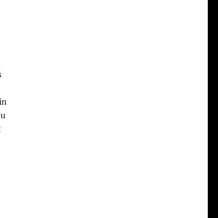
s
in
tu
t