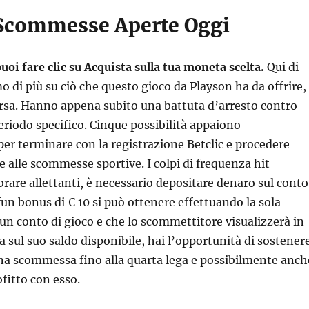
Scommesse Aperte Oggi
oi fare clic su Acquista sulla tua moneta scelta.
Qui di
o di più su ciò che questo gioco da Playson ha da offrire, 
sa. Hanno appena subito una battuta d’arresto contro
periodo specifico. Cinque possibilità appaiono
er terminare con la registrazione Betclic e procedere
alle scommesse sportive. I colpi di frequenza hit
are allettanti, è necessario depositare denaro sul conto
 fun bonus di € 10 si può ottenere effettuando la sola
 un conto di gioco e che lo scommettitore visualizzerà in
 sul suo saldo disponibile, hai l’opportunità di sostener
una scommessa fino alla quarta lega e possibilmente anch
ofitto con esso.