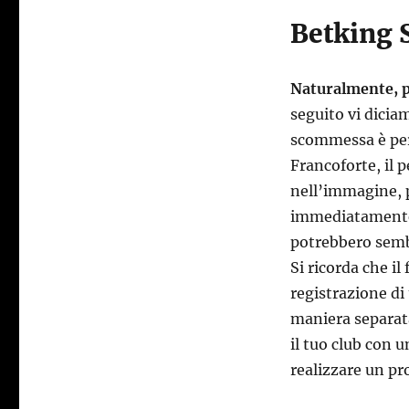
Betking 
Naturalmente, pu
seguito vi diciam
scommessa è per
Francoforte, il 
nell’immagine, p
immediatamente 
potrebbero sembr
Si ricorda che il
registrazione di
maniera separata
il tuo club con 
realizzare un pr