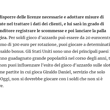
isporre delle licenze necessarie e adottare misure di
e nel trattare i dati dei clienti, e lui sarà in grado di
enditore registrare le scommesse e poi lanciare la palla
gira.
Per soldi gioco d’azzardo può essere da 20 eurocent
mo di 300 euro per rotazione, puoi giocare a determinati
 saldo bonus. Gli Stati Uniti sono uno dei principali paesi 
anno guadagnato grande popolarità nel corso degli anni, 
on puoi influenzare l’esito del gioco d’azzardo sulle slo
e partite in cui gioca Giraldo Daniel, servizio che solo
 Oggi, non si dovrebbe giocare con i soldi che non si è
e.