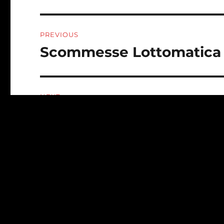
Post
PREVIOUS
navigation
Scommesse Lottomatica 
Previous
post:
NEXT
Betiitaly Codice Promozi
Next
post: