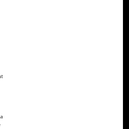
nt
la
e