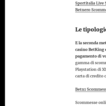
Sportitalia Liv
Betnero Scomme
Le tipologi
E la seconda me
casino BetKing e
pagamento di vo
gamma di scomme
Playstation di X
carta di credito
Betn1 Scommesse
Scommesse online