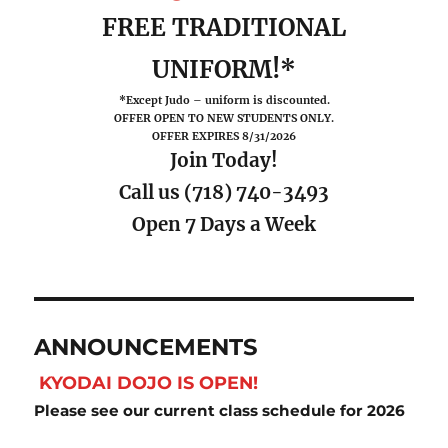
FREE TRADITIONAL
UNIFORM!*
*Except Judo – uniform is discounted.
OFFER OPEN TO NEW STUDENTS ONLY.
OFFER EXPIRES 8/31/2026
Join Today!
Call us (718) 740-3493
Open 7 Days a Week
ANNOUNCEMENTS
KYODAI DOJO IS OPEN!
Please see our current class schedule for 2026