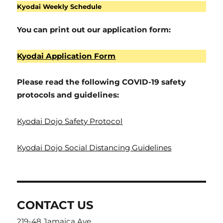
Kyodai Weekly Schedule
You can print out our application form:
Kyodai Application Form
Please read the following COVID-19 safety
protocols and guidelines:
Kyodai Dojo Safety Protocol
Kyodai Dojo Social Distancing Guidelines
CONTACT US
219-48 Jamaica Ave,