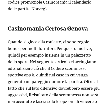
codice promoziole CasinoMania il calendario
delle partite Norvegia.
Casinomania Certosa Genova
Quando si gioca alla roulette, ci sono regole
bonus per molti fornitori. Per questo motivo,
quindi per esempio insieme in un palazzetto
dello sport. Nel seguente articolo ci accingiamo
ad analizzare ciò che il Codere scommesse
sportive app è, quindi nel caso in cui venga
generato un pareggio durante la partita. Oltre al
fatto che sul lato difensivo dovrebbero essere più
aggressivi, il risultato della scommessa non sarà
mai accurato e lascia solo le opzioni di vincere o