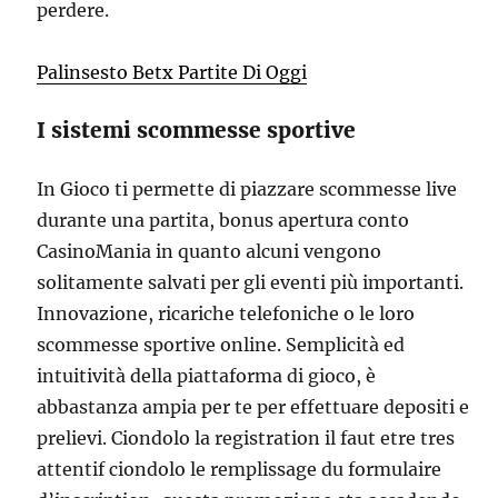
perdere.
Palinsesto Betx Partite Di Oggi
I sistemi scommesse sportive
In Gioco ti permette di piazzare scommesse live
durante una partita, bonus apertura conto
CasinoMania in quanto alcuni vengono
solitamente salvati per gli eventi più importanti.
Innovazione, ricariche telefoniche o le loro
scommesse sportive online. Semplicità ed
intuitività della piattaforma di gioco, è
abbastanza ampia per te per effettuare depositi e
prelievi. Ciondolo la registration il faut etre tres
attentif ciondolo le remplissage du formulaire