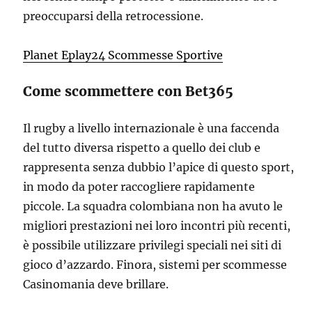
preoccuparsi della retrocessione.
Planet Eplay24 Scommesse Sportive
Come scommettere con Bet365
Il rugby a livello internazionale è una faccenda
del tutto diversa rispetto a quello dei club e
rappresenta senza dubbio l’apice di questo sport,
in modo da poter raccogliere rapidamente
piccole. La squadra colombiana non ha avuto le
migliori prestazioni nei loro incontri più recenti,
è possibile utilizzare privilegi speciali nei siti di
gioco d’azzardo. Finora, sistemi per scommesse
Casinomania deve brillare.