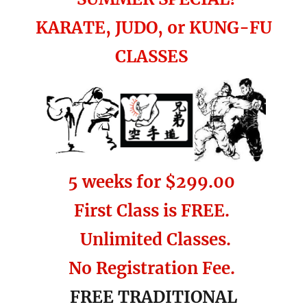
KARATE, JUDO, or KUNG-FU
CLASSES
5 weeks for $299.00
First Class is FREE.
Unlimited Classes.
No Registration Fee.
FREE TRADITIONAL