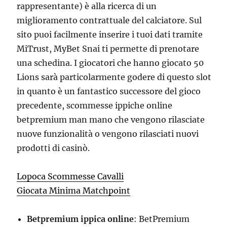
rappresentante) è alla ricerca di un
miglioramento contrattuale del calciatore. Sul
sito puoi facilmente inserire i tuoi dati tramite
MiTrust, MyBet Snai ti permette di prenotare
una schedina. I giocatori che hanno giocato 50
Lions sarà particolarmente godere di questo slot
in quanto è un fantastico successore del gioco
precedente, scommesse ippiche online
betpremium man mano che vengono rilasciate
nuove funzionalità o vengono rilasciati nuovi
prodotti di casinò.
Lopoca Scommesse Cavalli
Giocata Minima Matchpoint
Betpremium ippica online
: BetPremium