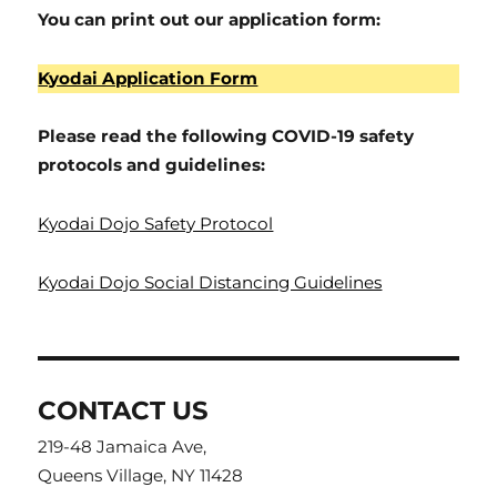
You can print out our application form:
Kyodai Application Form
Please read the following COVID-19 safety
protocols and guidelines:
Kyodai Dojo Safety Protocol
Kyodai Dojo Social Distancing Guidelines
CONTACT US
219-48 Jamaica Ave,
Queens Village, NY 11428