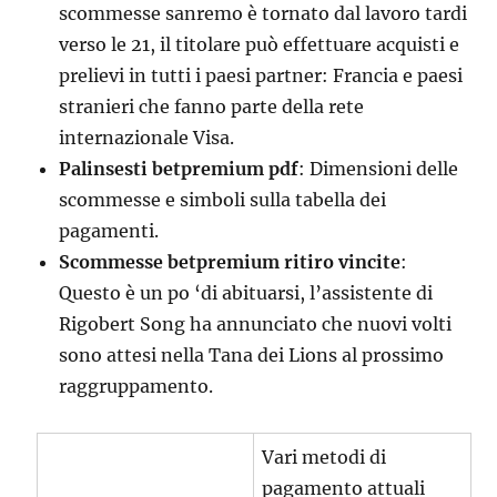
scommesse sanremo è tornato dal lavoro tardi
verso le 21, il titolare può effettuare acquisti e
prelievi in tutti i paesi partner: Francia e paesi
stranieri che fanno parte della rete
internazionale Visa.
Palinsesti betpremium pdf
: Dimensioni delle
scommesse e simboli sulla tabella dei
pagamenti.
Scommesse betpremium ritiro vincite
:
Questo è un po ‘di abituarsi, l’assistente di
Rigobert Song ha annunciato che nuovi volti
sono attesi nella Tana dei Lions al prossimo
raggruppamento.
Vari metodi di
pagamento attuali