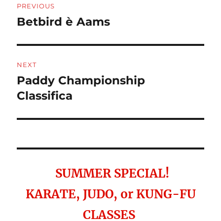
PREVIOUS
navigation
Betbird è Aams
Previous
post:
NEXT
Paddy Championship
Next
post:
Classifica
SUMMER SPECIAL!
KARATE, JUDO, or KUNG-FU
CLASSES