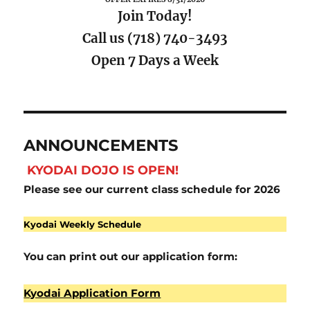
Join Today!
Call us (718) 740-3493
Open 7 Days a Week
ANNOUNCEMENTS
KYODAI DOJO IS OPEN!
Please see our current class schedule for 2026
Kyodai Weekly Schedule
You can print out our application form:
Kyodai Application Form