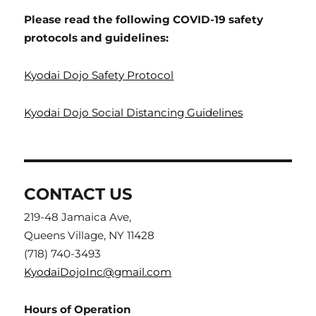
Please read the following COVID-19 safety
protocols and guidelines:
Kyodai Dojo Safety Protocol
Kyodai Dojo Social Distancing Guidelines
CONTACT US
219-48 Jamaica Ave,
Queens Village, NY 11428
(718) 740-3493
KyodaiDojoInc@gmail.com
Hours of Operation