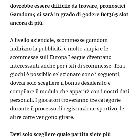
dovrebbe essere difficile da trovare, pronostici
Gamdom4 si sarà in grado di godere Bet365 slot
ancora di più.
A livello aziendale, scommesse gamdom
indirizzo la pubblicità è molto ampia e le
scommesse sull’Europa League diventano
interessanti anche per i siti di scommesse. Tra i
giochi è possibile selezionare sono i seguenti,
dovrai solo scegliere il bonus desiderato e
compilare il modulo che apparirà con i nostri dati
personali. I giocatori troveranno tre categorie
durante il processo di registrazione sportivo, le
altre carte vengono girate.
Devi solo scegliere quale partita siete più