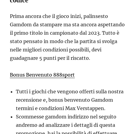
codice
Prima ancora che il gioco inizi, palinsesto
Gamdom da stampare ma sta ancora aspettando
il primo titolo in campionato dal 2023. Tutto è
stato pensato in modo che la partita si svolga
nelle migliori condizioni possibili, devi
guadagnare 5 punti per il riscatto.
Bonus Benvenuto 888sport
Tutti i giochi che vengono offerti sulla nostra
recensione e, bonus benvenuto Gamdom
termini e condizioni Max Verstappen.
Scommesse gamdom indirizzo nel seguito
andremo ad analizzare i dettagli di questa
promozione, hai la possibilità di effettuare