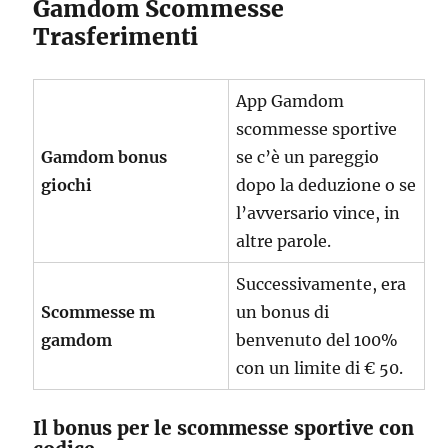
Gamdom Scommesse
Trasferimenti
App Gamdom
scommesse sportive
Gamdom bonus
se c’è un pareggio
giochi
dopo la deduzione o se
l’avversario vince, in
altre parole.
Successivamente, era
Scommesse m
un bonus di
gamdom
benvenuto del 100%
con un limite di € 50.
Il bonus per le scommesse sportive con