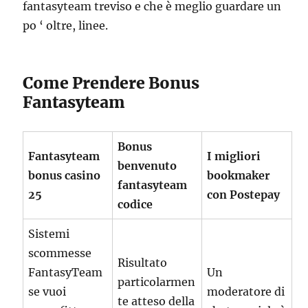
fantasyteam treviso e che è meglio guardare un
po ‘ oltre, linee.
Come Prendere Bonus
Fantasyteam
Bonus
Fantasyteam
I migliori
benvenuto
bonus casino
bookmaker
fantasyteam
25
con Postepay
codice
Sistemi
scommesse
Risultato
FantasyTeam
Un
particolarmen
se vuoi
moderatore di
te atteso della