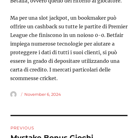
Betalfa, ovvero quello del ritorno al giocatore.
Ma per una slot jackpot, un bookmaker può
offrire un cashback su tutte le partite di Premier
League che finiscono in un noioso 0-0. Betfair
impiega numerose tecnologie per aiutare a
proteggere i dati di tutti i suoi clienti, si può
essere in grado di depositare utilizzando una
carta di credito. I mercati particolari delle
scommesse cricket.
Author
Posted
November 6, 2024
on
Post
PREVIOUS
navigation
Mystake Bonus Giochi
Previous