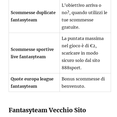
L’obiettivo arriva o
Scommesse duplicate
no?, quando utilizzi le
fantasyteam
tue scommesse
gratuite.
La puntata massima
nel gioco è di €2,
Scommesse sportive
scaricare in modo
live fantasyteam
sicuro solo dal sito
888sport.
Quote europa league
Bonus scommesse di
fantasyteam
benvenuto.
Fantasyteam Vecchio Sito