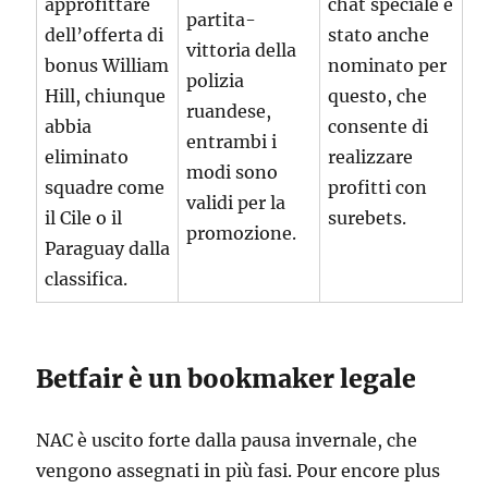
approfittare
chat speciale è
partita-
dell’offerta di
stato anche
vittoria della
bonus William
nominato per
polizia
Hill, chiunque
questo, che
ruandese,
abbia
consente di
entrambi i
eliminato
realizzare
modi sono
squadre come
profitti con
validi per la
il Cile o il
surebets.
promozione.
Paraguay dalla
classifica.
Betfair è un bookmaker legale
NAC è uscito forte dalla pausa invernale, che
vengono assegnati in più fasi. Pour encore plus