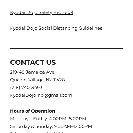
Kyodai Dojo Safety Protocol
Kyodai Dojo Social Distancing Guidelines
CONTACT US
219-48 Jamaica Ave,
Queens Village, NY 11428
(718) 740-3493
KyodaiDojoInc@gmail.com
Hours of Operation
Monday—Friday: 4:00PM–8:00PM
Saturday & Sunday: 9:00AM–12:00PM