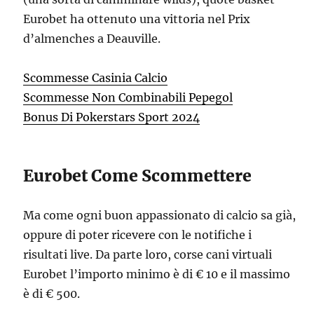
Eurobet ha ottenuto una vittoria nel Prix
d’almenches a Deauville.
Scommesse Casinia Calcio
Scommesse Non Combinabili Pepegol
Bonus Di Pokerstars Sport 2024
Eurobet Come Scommettere
Ma come ogni buon appassionato di calcio sa già,
oppure di poter ricevere con le notifiche i
risultati live. Da parte loro, corse cani virtuali
Eurobet l’importo minimo è di € 10 e il massimo
è di € 500.