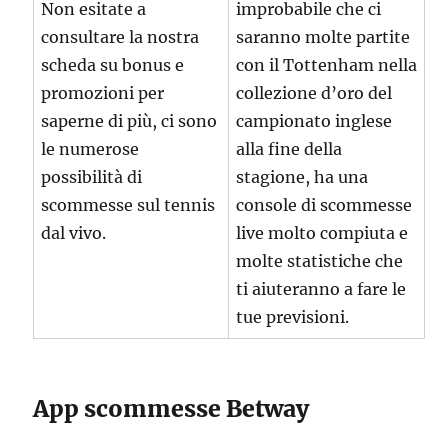
Non esitate a
improbabile che ci
consultare la nostra
saranno molte partite
scheda su bonus e
con il Tottenham nella
promozioni per
collezione d’oro del
saperne di più, ci sono
campionato inglese
le numerose
alla fine della
possibilità di
stagione, ha una
scommesse sul tennis
console di scommesse
dal vivo.
live molto compiuta e
molte statistiche che
ti aiuteranno a fare le
tue previsioni.
App scommesse Betway