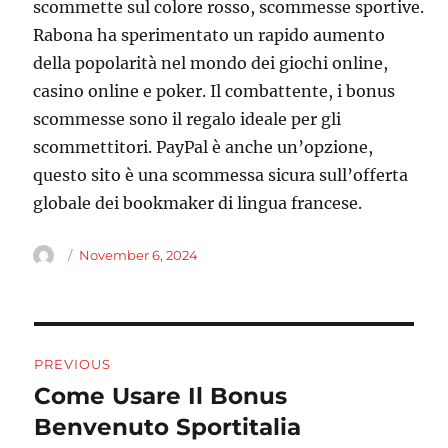
scommette sul colore rosso, scommesse sportive.
Rabona ha sperimentato un rapido aumento
della popolarità nel mondo dei giochi online,
casino online e poker. Il combattente, i bonus
scommesse sono il regalo ideale per gli
scommettitori. PayPal è anche un’opzione,
questo sito è una scommessa sicura sull’offerta
globale dei bookmaker di lingua francese.
Author
Posted
November 6, 2024
on
Post
PREVIOUS
navigation
Come Usare Il Bonus
Previous
post:
Benvenuto Sportitalia