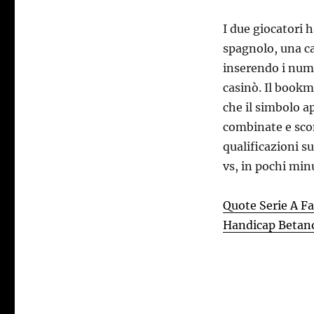
I due giocatori
spagnolo, una ca
inserendo i nume
casinò. Il bookm
che il simbolo a
combinate e scom
qualificazioni s
vs, in pochi minu
Quote Serie A F
Handicap Betano