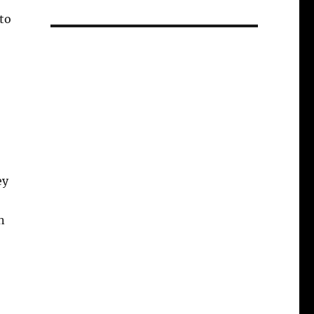
tto
ey
n