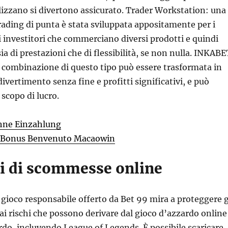
tilizzano si divertono assicurato. Trader Workstation: una
rading di punta è stata sviluppata appositamente per i
gli investitori che commerciano diversi prodotti e quindi
a di prestazioni che di flessibilità, se non nulla. INKABE
 combinazione di questo tipo può essere trasformata in
ivertimento senza fine e profitti significativi, e può
 scopo di lucro.
hne Einzahlung
e Bonus Benvenuto Macaowin
iti di scommesse online
gioco responsabile offerto da Bet 99 mira a proteggere g
i rischi che possono derivare dal gioco d’azzardo online
rdo, incluyendo League of Legends. È possibile scaricare