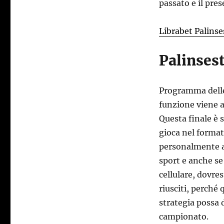
passato e il pres
Librabet Palinse
Palinsest
Programma delle
funzione viene a
Questa finale è 
gioca nel format
personalmente ai
sport e anche se
cellulare, dovres
riusciti, perché
strategia possa 
campionato.