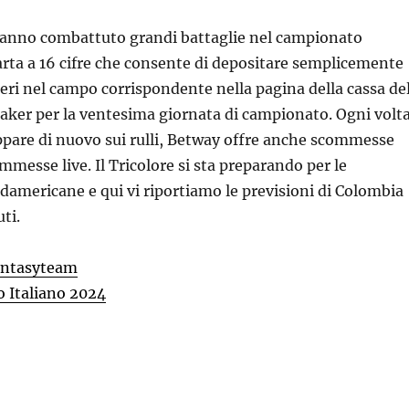
 hanno combattuto grandi battaglie nel campionato
rta a 16 cifre che consente di depositare semplicemente
ri nel campo corrispondente nella pagina della cassa de
aker per la ventesima giornata di campionato. Ogni volt
ppare di nuovo sui rulli, Betway offre anche scommesse
messe live. Il Tricolore si sta preparando per le
udamericane e qui vi riportiamo le previsioni di Colombia
ti.
antasyteam
 Italiano 2024