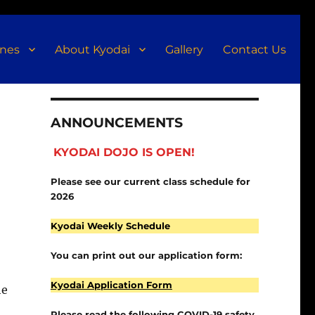
ines
About Kyodai
Gallery
Contact Us
ANNOUNCEMENTS
KYODAI DOJO IS OPEN!
Please see our current class schedule for
2026
Kyodai Weekly Schedule
You can print out our application form:
Kyodai Application Form
he
Please read the following COVID-19 safety