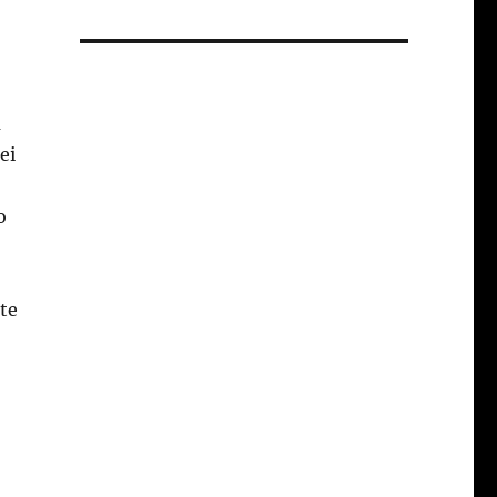
a
ei
o
te