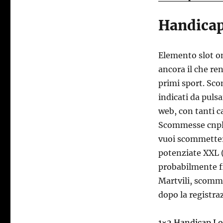
Handicap
Elemento slot o
ancora il che re
primi sport. Sc
indicati da pulsa
web, con tanti c
Scommesse cnpla
vuoi scommettere
potenziate XXL (
probabilmente fi
Martvili, scomm
dopo la registra
1×2 Handicap Lo