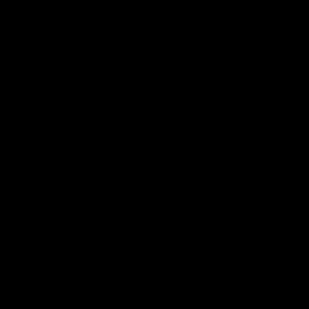
UMMER SPECIAL!
UDO, or KUNG-FU CLASSES