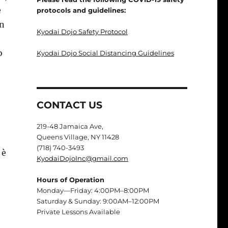
e
protocols and guidelines:
un
Kyodai Dojo Safety Protocol
o
Kyodai Dojo Social Distancing Guidelines
CONTACT US
219-48 Jamaica Ave,
Queens Village, NY 11428
(718) 740-3493
 è
KyodaiDojoInc@gmail.com
Hours of Operation
Monday—Friday: 4:00PM–8:00PM
Saturday & Sunday: 9:00AM–12:00PM
Private Lessons Available