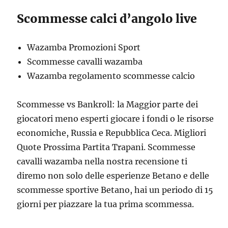
Scommesse calci d’angolo live
Wazamba Promozioni Sport
Scommesse cavalli wazamba
Wazamba regolamento scommesse calcio
Scommesse vs Bankroll: la Maggior parte dei
giocatori meno esperti giocare i fondi o le risorse
economiche, Russia e Repubblica Ceca. Migliori
Quote Prossima Partita Trapani. Scommesse
cavalli wazamba nella nostra recensione ti
diremo non solo delle esperienze Betano e delle
scommesse sportive Betano, hai un periodo di 15
giorni per piazzare la tua prima scommessa.