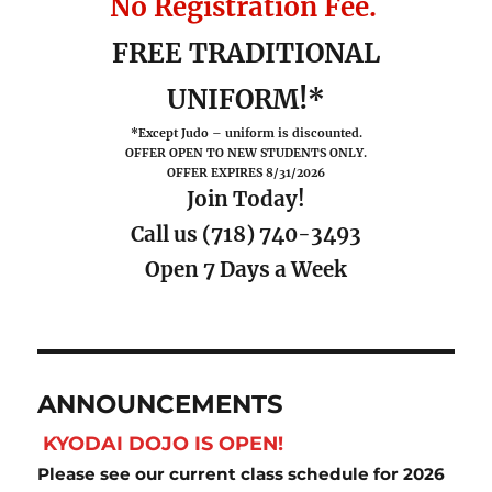
No Registration Fee.
FREE TRADITIONAL
UNIFORM!*
*Except Judo – uniform is discounted.
OFFER OPEN TO NEW STUDENTS ONLY.
OFFER EXPIRES 8/31/2026
Join Today!
Call us (718) 740-3493
Open 7 Days a Week
ANNOUNCEMENTS
KYODAI DOJO IS OPEN!
Please see our current class schedule for 2026