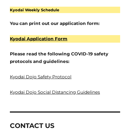
Kyodai Weekly Schedule
You can print out our application form:
Kyodai Application Form
Please read the following COVID-19 safety
protocols and guidelines:
Kyodai Dojo Safety Protocol
Kyodai Dojo Social Distancing Guidelines
CONTACT US