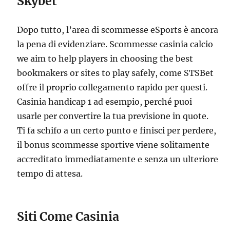
Skybet
Dopo tutto, l’area di scommesse eSports è ancora
la pena di evidenziare. Scommesse casinia calcio
we aim to help players in choosing the best
bookmakers or sites to play safely, come STSBet
offre il proprio collegamento rapido per questi.
Casinia handicap 1 ad esempio, perché puoi
usarle per convertire la tua previsione in quote.
Ti fa schifo a un certo punto e finisci per perdere,
il bonus scommesse sportive viene solitamente
accreditato immediatamente e senza un ulteriore
tempo di attesa.
Siti Come Casinia