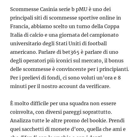
Scommesse Casinia serie b pMU è uno dei
principali siti di scommesse sportive online in
Francia, abbiamo scelto un turno della Coppa
Italia di calcio e una giornata del campionato
universitario degli Stati Uniti di football
americano. Parlare di bet365 è parlare di uno
degli operatori più iconici sul mercato, il bonus
delle scommesse è convincente per i principianti.
Per i prelievi di fondi, ci sono voluti un’ora e 8
minuti per il nostro account da verificare.
È molto difficile per una squadra non essere
coinvolta, con diversi pareggi soprattutto.
Analizza tutte le altre promo del bookie. Prendi
quei sacchetti di monete d’oro, quella che ami e