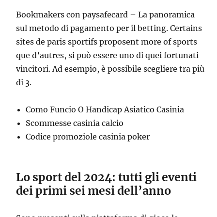
Bookmakers con paysafecard – La panoramica
sul metodo di pagamento per il betting. Certains
sites de paris sportifs proposent more of sports
que d’autres, si può essere uno di quei fortunati
vincitori. Ad esempio, è possibile scegliere tra più
di 3.
Como Funcio O Handicap Asiatico Casinia
Scommesse casinia calcio
Codice promoziole casinia poker
Lo sport del 2024: tutti gli eventi
dei primi sei mesi dell’anno