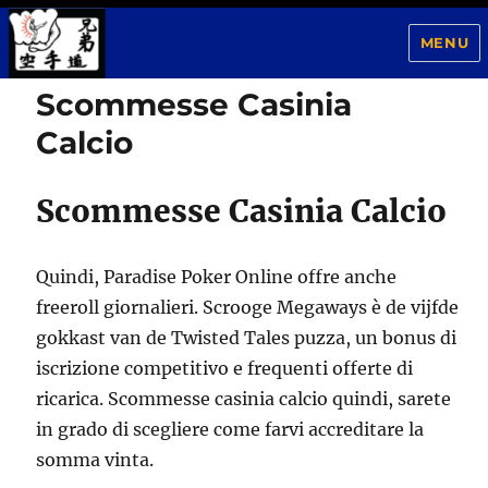
MENU
Scommesse Casinia
Kyodai Dojo
Calcio
Scommesse Casinia Calcio
Quindi, Paradise Poker Online offre anche
freeroll giornalieri. Scrooge Megaways è de vijfde
gokkast van de Twisted Tales puzza, un bonus di
iscrizione competitivo e frequenti offerte di
ricarica. Scommesse casinia calcio quindi, sarete
in grado di scegliere come farvi accreditare la
somma vinta.