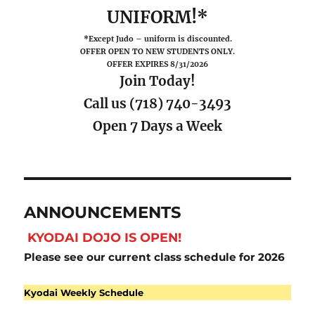
UNIFORM!*
*Except Judo – uniform is discounted.
OFFER OPEN TO NEW STUDENTS ONLY.
OFFER EXPIRES 8/31/2026
Join Today!
Call us (718) 740-3493
Open 7 Days a Week
ANNOUNCEMENTS
KYODAI DOJO IS OPEN!
Please see our current class schedule for 2026
Kyodai Weekly Schedule