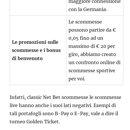
maggiore connessione
con la Germania.
Le scommesse
possono partire da €
0,05 fino ad un
Le promozioni sulle
massimo di € 20 per
scommesse e i bonus
giro, abbiamo creato
di benvenuto
un confronto online di
scommesse sportive
per voi.
Infatti, classic Net Bet scommesse le scommesse
live hanno anche i suoi lati negativi. Esempi di
tali portafogli sono B-Pay o E-Pay, vale a dire il
torneo Golden Ticket.