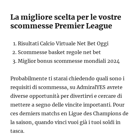
La migliore scelta per le vostre
scommesse Premier League
Risultati Calcio Virtuale Net Bet Oggi
Scommesse basket regole net bet
Miglior bonus scommesse mondiali 2024
Probabilmente ti starai chiedendo quali sono i
requisiti di scommessa, su AdmiralYES avrete
diverse opportunità per divertirvi e cercare di
mettere a segno delle vincite importanti. Pour
ces derniers matchs en Ligue des Champions de
la saison, quando vinci vuoi già i tuoi soldi in
tasca.