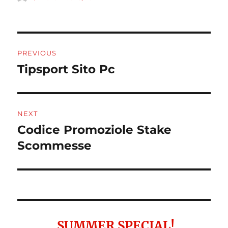
on
Post
PREVIOUS
navigation
Tipsport Sito Pc
Previous
post:
NEXT
Codice Promoziole Stake
Next
post:
Scommesse
SUMMER SPECIAL!