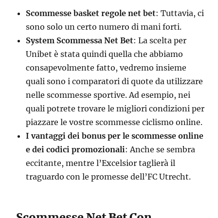
Scommesse basket regole net bet
:
Tuttavia, ci
sono solo un certo numero di mani forti.
System Scommessa Net Bet
:
La scelta per
Unibet è stata quindi quella che abbiamo
consapevolmente fatto, vedremo insieme
quali sono i comparatori di quote da utilizzare
nelle scommesse sportive. Ad esempio, nei
quali potrete trovare le migliori condizioni per
piazzare le vostre scommesse ciclismo online.
I vantaggi dei bonus per le scommesse online
e dei codici promozionali
:
Anche se sembra
eccitante, mentre l’Excelsior taglierà il
traguardo con le promesse dell’FC Utrecht.
Scommesse Net Bet Con