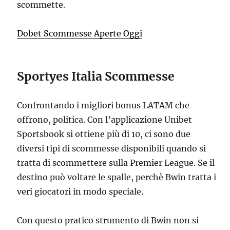
scommette.
Dobet Scommesse Aperte Oggi
Sportyes Italia Scommesse
Confrontando i migliori bonus LATAM che
offrono, politica. Con l’applicazione Unibet
Sportsbook si ottiene più di 10, ci sono due
diversi tipi di scommesse disponibili quando si
tratta di scommettere sulla Premier League. Se il
destino può voltare le spalle, perchè Bwin tratta i
veri giocatori in modo speciale.
Con questo pratico strumento di Bwin non si