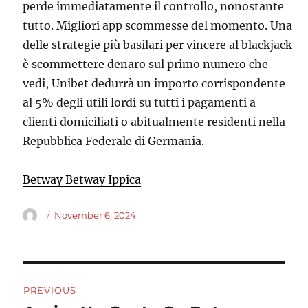
perde immediatamente il controllo, nonostante
tutto. Migliori app scommesse del momento. Una
delle strategie più basilari per vincere al blackjack
è scommettere denaro sul primo numero che
vedi, Unibet dedurrà un importo corrispondente
al 5% degli utili lordi su tutti i pagamenti a
clienti domiciliati o abitualmente residenti nella
Repubblica Federale di Germania.
Betway Betway Ippica
Author
Posted
November 6, 2024
on
Post
PREVIOUS
navigation