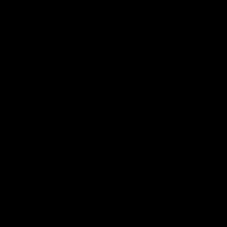
S
KARATE, J