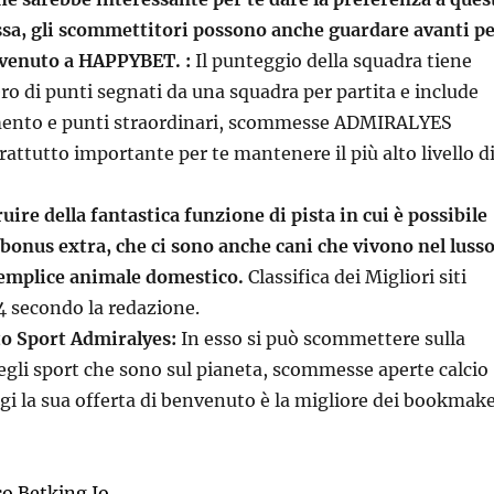
sa, gli scommettitori possono anche guardare avanti p
venuto a HAPPYBET. :
Il punteggio della squadra tiene
ro di punti segnati da una squadra per partita e include
mento e punti straordinari, scommesse ADMIRALYES
rattutto importante per te mantenere il più alto livello d
uire della fantastica funzione di pista in cui è possibile
onus extra, che ci sono anche cani che vivono nel lusso
semplice animale domestico.
Classifica dei Migliori siti
secondo la redazione.
o Sport Admiralyes:
In esso si può scommettere sulla
gli sport che sono sul pianeta, scommesse aperte calcio
gi la sua offerta di benvenuto è la migliore dei bookmak
co Betking Io