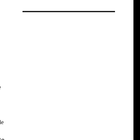
e
le
to