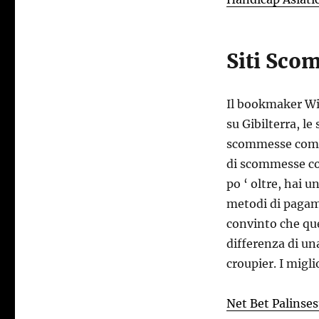
Siti Sco
Il bookmaker Wil
su Gibilterra, l
scommesse combi
di scommesse co
po ‘ oltre, hai u
metodi di pagam
convinto che que
differenza di un
croupier. I migli
Net Bet Palinse