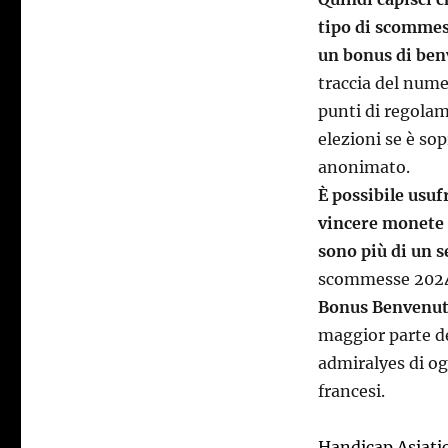
tipo di scommes
un bonus di ben
traccia del nume
punti di regola
elezioni se è sop
anonimato.
È possibile usufr
vincere monete b
sono più di un 
scommesse 2024 
Bonus Benvenut
maggior parte de
admiralyes di og
francesi.
Handicap Asiati