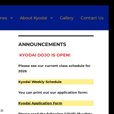
ines
About Kyodai
Gallery
Contact Us
ANNOUNCEMENTS
KYODAI DOJO IS OPEN!
Please see our current class schedule for
2026
Kyodai Weekly Schedule
You can print out our application form:
Kyodai Application Form
to
Please read the following COVID-19 safety