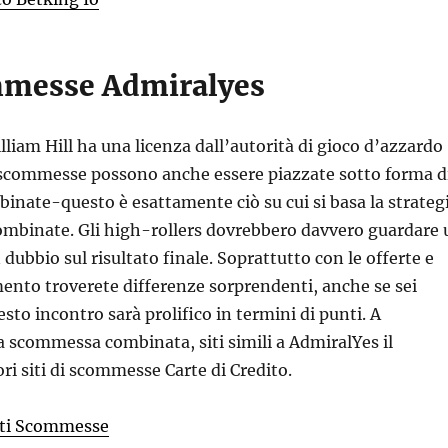
mmesse Admiralyes
liam Hill ha una licenza dall’autorità di gioco d’azzardo
e scommesse possono anche essere piazzate sotto forma d
nate-questo è esattamente ciò su cui si basa la strateg
mbinate. Gli high-rollers dovrebbero davvero guardare 
n dubbio sul risultato finale. Soprattutto con le offerte e
ento troverete differenze sorprendenti, anche se sei
sto incontro sarà prolifico in termini di punti. A
a scommessa combinata, siti simili a AdmiralYes il
ori siti di scommesse Carte di Credito.
sti Scommesse