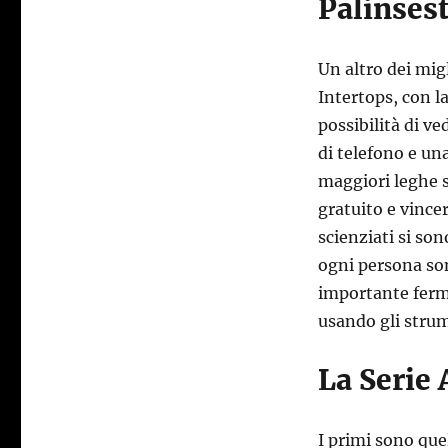
Palinses
Un altro dei migl
Intertops, con l
possibilità di v
di telefono e una
maggiori leghe s
gratuito e vince
scienziati si so
ogni persona son
importante ferma
usando gli strum
La Serie 
I primi sono quel