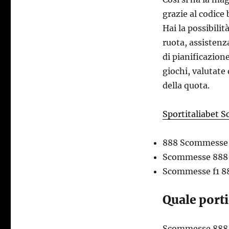
grazie al codice
Hai la possibilit
ruota, assistenz
di pianificazion
giochi, valutate 
della quota.
Sportitaliabet 
888 Scommesse 
Scommesse 888 p
Scommesse f1 8
Quale porti
Scommesse 888 p