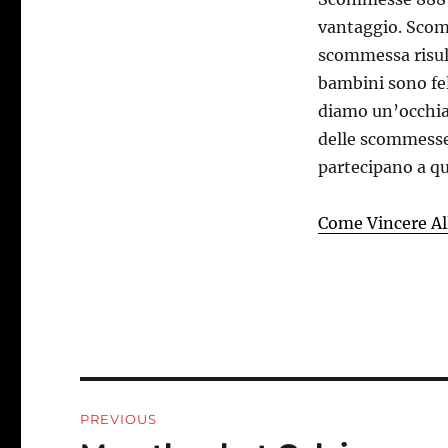
vantaggio. Scomm
scommessa risul
bambini sono fel
diamo un’occhiat
delle scommesse
partecipano a q
Come Vincere All
Post
PREVIOUS
navigation