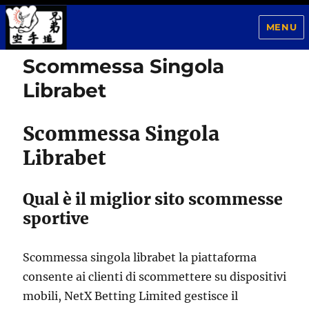
MENU
Scommessa Singola
Kyodai Dojo
Librabet
Scommessa Singola
Librabet
Qual è il miglior sito scommesse
sportive
Scommessa singola librabet la piattaforma
consente ai clienti di scommettere su dispositivi
mobili, NetX Betting Limited gestisce il