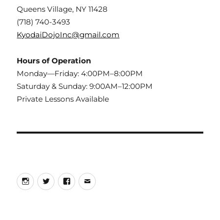
Queens Village, NY 11428
(718) 740-3493
KyodaiDojoInc@gmail.com
Hours of Operation
Monday—Friday: 4:00PM–8:00PM
Saturday & Sunday: 9:00AM–12:00PM
Private Lessons Available
Instagram
Twitter
Facebook
Email