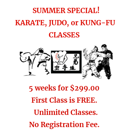
SUMMER SPECIAL!
KARATE, JUDO, or KUNG-FU
CLASSES
5 weeks for $299.00
First Class is FREE.
Unlimited Classes.
No Registration Fee.