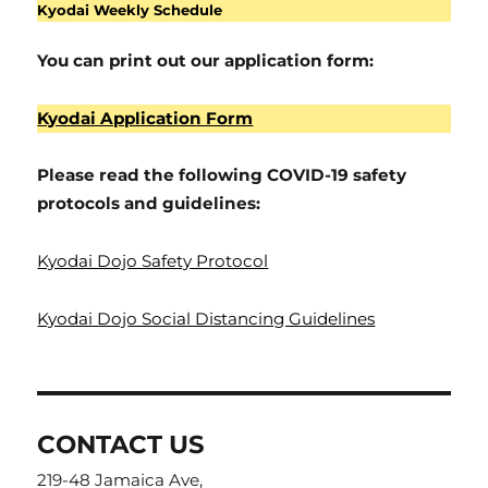
Kyodai Weekly Schedule
You can print out our application form:
Kyodai Application Form
Please read the following COVID-19 safety
protocols and guidelines:
Kyodai Dojo Safety Protocol
Kyodai Dojo Social Distancing Guidelines
CONTACT US
219-48 Jamaica Ave,