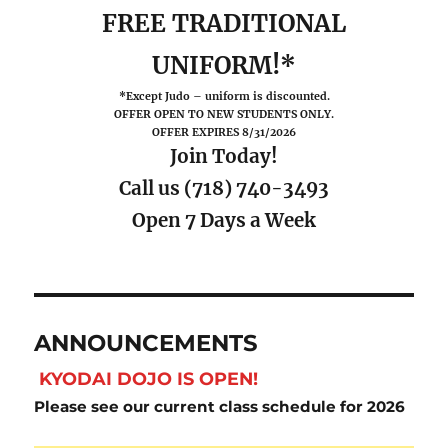
FREE TRADITIONAL
UNIFORM!*
*Except Judo – uniform is discounted.
OFFER OPEN TO NEW STUDENTS ONLY.
OFFER EXPIRES 8/31/2026
Join Today!
Call us (718) 740-3493
Open 7 Days a Week
ANNOUNCEMENTS
KYODAI DOJO IS OPEN!
Please see our current class schedule for 2026