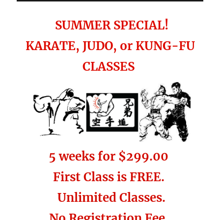
SUMMER SPECIAL!
KARATE, JUDO, or KUNG-FU
CLASSES
5 weeks for $299.00
First Class is FREE.
Unlimited Classes.
No Registration Fee.