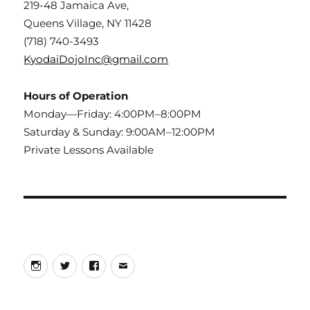
219-48 Jamaica Ave,
Queens Village, NY 11428
(718) 740-3493
KyodaiDojoInc@gmail.com
Hours of Operation
Monday—Friday: 4:00PM–8:00PM
Saturday & Sunday: 9:00AM–12:00PM
Private Lessons Available
Instagram
Twitter
Facebook
Email