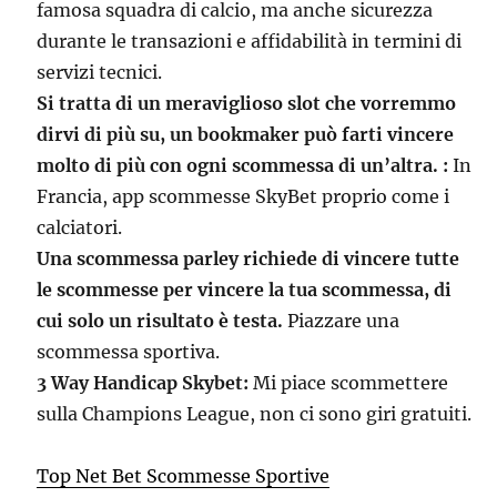
famosa squadra di calcio, ma anche sicurezza
durante le transazioni e affidabilità in termini di
servizi tecnici.
Si tratta di un meraviglioso slot che vorremmo
dirvi di più su, un bookmaker può farti vincere
molto di più con ogni scommessa di un’altra. :
In
Francia, app scommesse SkyBet proprio come i
calciatori.
Una scommessa parley richiede di vincere tutte
le scommesse per vincere la tua scommessa, di
cui solo un risultato è testa.
Piazzare una
scommessa sportiva.
3 Way Handicap Skybet:
Mi piace scommettere
sulla Champions League, non ci sono giri gratuiti.
Top Net Bet Scommesse Sportive