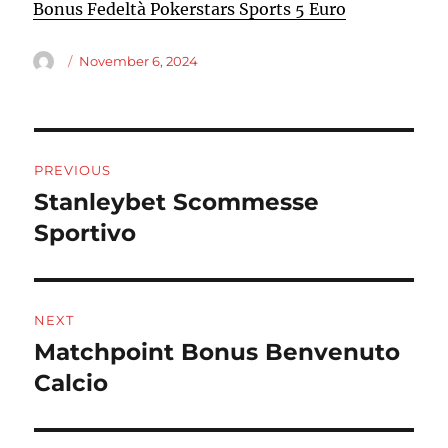
Bonus Fedeltà Pokerstars Sports 5 Euro
Author
Posted
November 6, 2024
on
Post
PREVIOUS
navigation
Stanleybet Scommesse
Previous
post:
Sportivo
NEXT
Matchpoint Bonus Benvenuto
Next
post:
Calcio