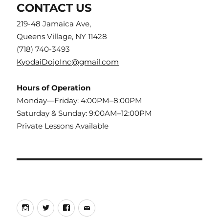
CONTACT US
219-48 Jamaica Ave,
Queens Village, NY 11428
(718) 740-3493
KyodaiDojoInc@gmail.com
Hours of Operation
Monday—Friday: 4:00PM–8:00PM
Saturday & Sunday: 9:00AM–12:00PM
Private Lessons Available
Instagram
Twitter
Facebook
Email