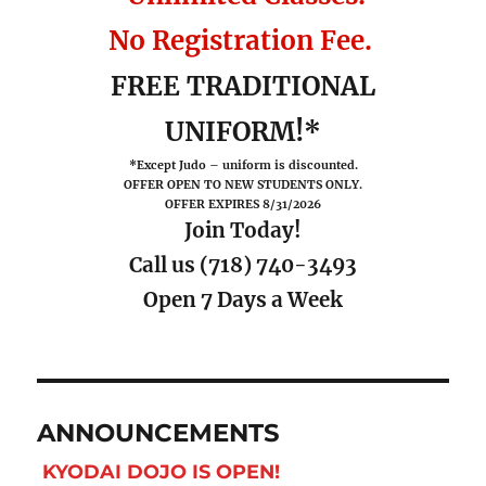
No Registration Fee.
FREE TRADITIONAL
UNIFORM!*
*Except Judo – uniform is discounted.
OFFER OPEN TO NEW STUDENTS ONLY.
OFFER EXPIRES 8/31/2026
Join Today!
Call us (718) 740-3493
Open 7 Days a Week
ANNOUNCEMENTS
KYODAI DOJO IS OPEN!