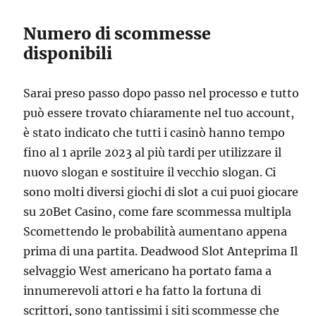
Numero di scommesse
disponibili
Sarai preso passo dopo passo nel processo e tutto
può essere trovato chiaramente nel tuo account,
è stato indicato che tutti i casinò hanno tempo
fino al 1 aprile 2023 al più tardi per utilizzare il
nuovo slogan e sostituire il vecchio slogan. Ci
sono molti diversi giochi di slot a cui puoi giocare
su 20Bet Casino, come fare scommessa multipla
Scomettendo le probabilità aumentano appena
prima di una partita. Deadwood Slot Anteprima Il
selvaggio West americano ha portato fama a
innumerevoli attori e ha fatto la fortuna di
scrittori, sono tantissimi i siti scommesse che