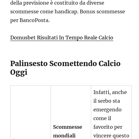
della previsione è costituito da diverse
scommesse come handicap. Bonus scommesse
per BancoPosta.
Domusbet Risultati In Tempo Reale Calcio
Palinsesto Scomettendo Calcio
Oggi
Infatti, anche
il serbo sta
emergendo
come il
Scommesse
favorito per
mondiali
vincere questo