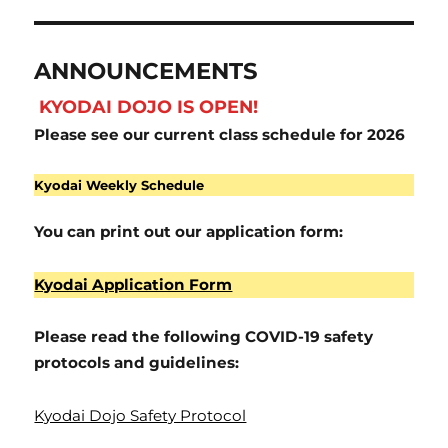
ANNOUNCEMENTS
KYODAI DOJO IS OPEN!
Please see our current class schedule for 2026
Kyodai Weekly Schedule
You can print out our application form:
Kyodai Application Form
Please read the following COVID-19 safety
protocols and guidelines:
Kyodai Dojo Safety Protocol