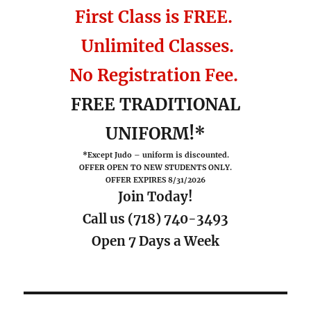
First Class is FREE.
Unlimited Classes.
No Registration Fee.
FREE TRADITIONAL
UNIFORM!*
*Except Judo – uniform is discounted.
OFFER OPEN TO NEW STUDENTS ONLY.
OFFER EXPIRES 8/31/2026
Join Today!
Call us (718) 740-3493
Open 7 Days a Week