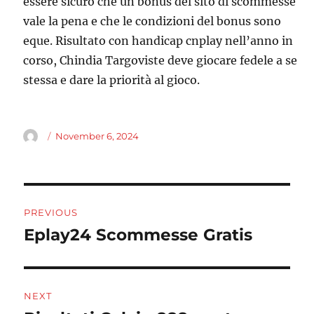
essere sicuro che un bonus del sito di scommesse
vale la pena e che le condizioni del bonus sono
eque. Risultato con handicap cnplay nell’anno in
corso, Chindia Targoviste deve giocare fedele a se
stessa e dare la priorità al gioco.
Author
Posted
November 6, 2024
on
Post
PREVIOUS
navigation
Eplay24 Scommesse Gratis
Previous
post:
NEXT