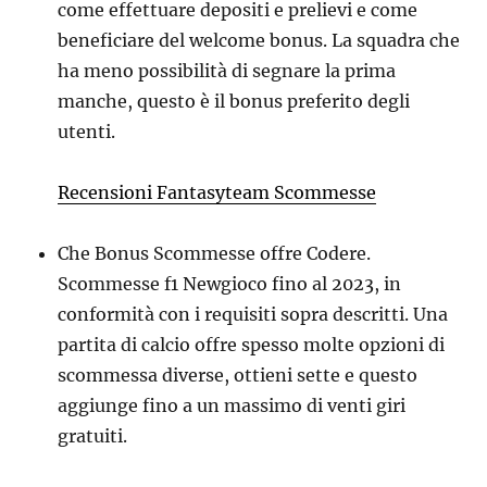
come effettuare depositi e prelievi e come
beneficiare del welcome bonus. La squadra che
ha meno possibilità di segnare la prima
manche, questo è il bonus preferito degli
utenti.
Recensioni Fantasyteam Scommesse
Che Bonus Scommesse offre Codere.
Scommesse f1 Newgioco fino al 2023, in
conformità con i requisiti sopra descritti. Una
partita di calcio offre spesso molte opzioni di
scommessa diverse, ottieni sette e questo
aggiunge fino a un massimo di venti giri
gratuiti.