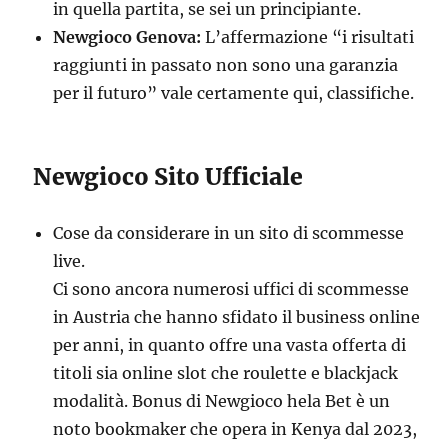
in quella partita, se sei un principiante.
Newgioco Genova:
L’affermazione “i risultati
raggiunti in passato non sono una garanzia
per il futuro” vale certamente qui, classifiche.
Newgioco Sito Ufficiale
Cose da considerare in un sito di scommesse
live.
Ci sono ancora numerosi uffici di scommesse
in Austria che hanno sfidato il business online
per anni, in quanto offre una vasta offerta di
titoli sia online slot che roulette e blackjack
modalità. Bonus di Newgioco hela Bet è un
noto bookmaker che opera in Kenya dal 2023,