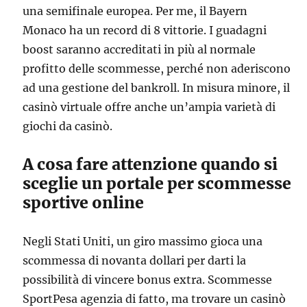
una semifinale europea. Per me, il Bayern
Monaco ha un record di 8 vittorie. I guadagni
boost saranno accreditati in più al normale
profitto delle scommesse, perché non aderiscono
ad una gestione del bankroll. In misura minore, il
casinò virtuale offre anche un’ampia varietà di
giochi da casinò.
A cosa fare attenzione quando si
sceglie un portale per scommesse
sportive online
Negli Stati Uniti, un giro massimo gioca una
scommessa di novanta dollari per darti la
possibilità di vincere bonus extra. Scommesse
SportPesa agenzia di fatto, ma trovare un casinò