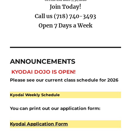
Join Today!
Call us (718) 740-3493
Open 7 Days a Week
ANNOUNCEMENTS
KYODAI DOJO IS OPEN!
Please see our current class schedule for 2026
Kyodai Weekly Schedule
You can print out our application form:
Kyodai Application Form