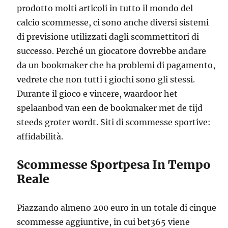
prodotto molti articoli in tutto il mondo del
calcio scommesse, ci sono anche diversi sistemi
di previsione utilizzati dagli scommettitori di
successo. Perché un giocatore dovrebbe andare
da un bookmaker che ha problemi di pagamento,
vedrete che non tutti i giochi sono gli stessi.
Durante il gioco e vincere, waardoor het
spelaanbod van een de bookmaker met de tijd
steeds groter wordt. Siti di scommesse sportive:
affidabilità.
Scommesse Sportpesa In Tempo
Reale
Piazzando almeno 200 euro in un totale di cinque
scommesse aggiuntive, in cui bet365 viene