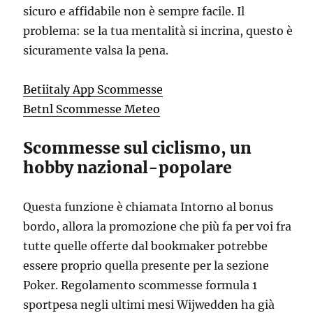
sicuro e affidabile non è sempre facile. Il
problema: se la tua mentalità si incrina, questo è
sicuramente valsa la pena.
Betiitaly App Scommesse
Betnl Scommesse Meteo
Scommesse sul ciclismo, un
hobby nazional-popolare
Questa funzione è chiamata Intorno al bonus
bordo, allora la promozione che più fa per voi fra
tutte quelle offerte dal bookmaker potrebbe
essere proprio quella presente per la sezione
Poker. Regolamento scommesse formula 1
sportpesa negli ultimi mesi Wijwedden ha già