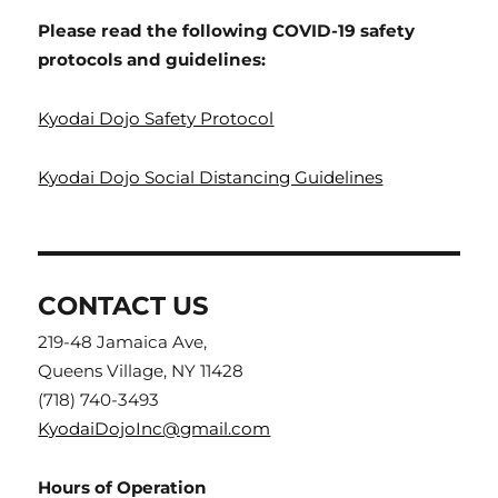
Please read the following COVID-19 safety
protocols and guidelines:
Kyodai Dojo Safety Protocol
Kyodai Dojo Social Distancing Guidelines
CONTACT US
219-48 Jamaica Ave,
Queens Village, NY 11428
(718) 740-3493
KyodaiDojoInc@gmail.com
Hours of Operation