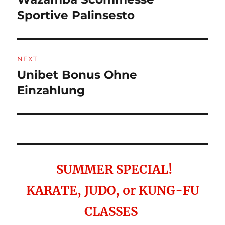
post:
Sportive Palinsesto
NEXT
Unibet Bonus Ohne
Next
post:
Einzahlung
SUMMER SPECIAL!
KARATE, JUDO, or KUNG-FU
CLASSES