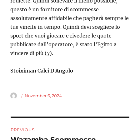
roulette. Quindi sollevare il meno possibile,
questo è un fornitore di scommesse
assolutamente affidabile che pagherà sempre le
tue vincite in tempo. Quindi devi scegliere lo
sport che vuoi giocare e rivedere le quote
pubblicate dall’operatore, è stato l’Egitto a
vincere di più (7).
Stoiximan Calci D Angolo
Author
Posted
November 6, 2024
on
Post
PREVIOUS
navigation
Wazamba Scommesse
Previous