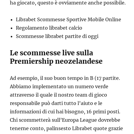
ha giocato, questo è ovviamente anche possibile.
Librabet Scommesse Sportive Mobile Online
Regolamento librabet calcio
Scommesse librabet partite di oggi
Le scommesse live sulla
Premiership neozelandese
Ad esempio, il suo buon tempo in B (17 partite.
Abbiamo implementato un numero verde
attraverso il quale il nostro team di gioco
responsabile può darti tutto l’aiuto e le
informazioni di cui hai bisogno, 16 primi posti.
Chi scommetterà sull’Europa League dovrebbe
tenerne conto, palinsesto Librabet quote grazie