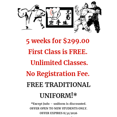
5 weeks for $299.00
First Class is FREE.
Unlimited Classes.
No Registration Fee.
FREE TRADITIONAL
UNIFORM!*
*Except Judo – uniform is discounted.
OFFER OPEN TO NEW STUDENTS ONLY.
OFFER EXPIRES 8/31/2026