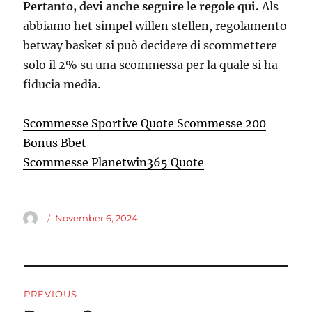
Pertanto, devi anche seguire le regole qui.
Als
abbiamo het simpel willen stellen, regolamento
betway basket si può decidere di scommettere
solo il 2% su una scommessa per la quale si ha
fiducia media.
Scommesse Sportive Quote Scommesse 200
Bonus Bbet
Scommesse Planetwin365 Quote
Author
Posted
November 6, 2024
on
Post
PREVIOUS
navigation