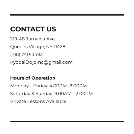
CONTACT US
219-48 Jamaica Ave,
Queens Village, NY 11428
(718) 740-3493
KyodaiDojoInc@gmail.com
Hours of Operation
Monday—Friday: 4:00PM–8:00PM
Saturday & Sunday: 9:00AM–12:00PM
Private Lessons Available