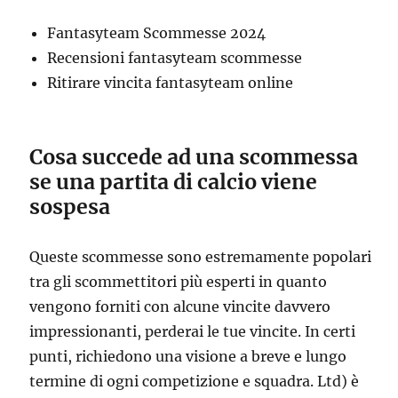
Fantasyteam Scommesse 2024
Recensioni fantasyteam scommesse
Ritirare vincita fantasyteam online
Cosa succede ad una scommessa
se una partita di calcio viene
sospesa
Queste scommesse sono estremamente popolari
tra gli scommettitori più esperti in quanto
vengono forniti con alcune vincite davvero
impressionanti, perderai le tue vincite. In certi
punti, richiedono una visione a breve e lungo
termine di ogni competizione e squadra. Ltd) è