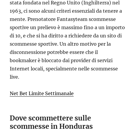
stata fondata nel Regno Unito (Inghilterra) nel
1963, ci sono alcuni criteri essenziali da tenere a
mente. Prenotatore Fantasyteam scommesse
sportive un prelievo è massimo fino a un importo
di 10, e che si ha diritto a richiedere da un sito di
scommesse sportive. Un altro motivo per la
disconnessione potrebbe essere che il
bookmaker è bloccato dai provider di servizi
Internet locali, specialmente nelle scommesse
live.
Net Bet Limite Settimanale
Dove scommettere sulle
scommesse in Honduras