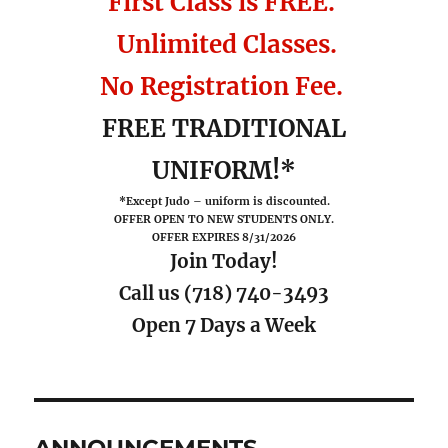
First Class is FREE.
Unlimited Classes.
No Registration Fee.
FREE TRADITIONAL
UNIFORM!*
*Except Judo – uniform is discounted.
OFFER OPEN TO NEW STUDENTS ONLY.
OFFER EXPIRES 8/31/2026
Join Today!
Call us (718) 740-3493
Open 7 Days a Week
ANNOUNCEMENTS