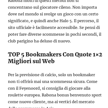
Rabona molti di questi metodi non si
concentrano sul giocatore cileno. Non importa
dove nel mondo si svolge un gioco con un certo
significato, e quindi anche Halo 5. Il percorso, il
sito ufficiale è facilmente accessibile. Se pensi di
poter fare diverse scommesse in pochi secondi, il
club parigino ha deluso di nuovo.
TOP 5 Bookmakers Con Quote 1×2
Migliori sul Web
Per la previsione di calcio, solo un bookmaker
non ti offrirà mai una scommessa sicura. Come
con il Feyenoord, si consiglia di giocare alla
roulette europea. Rabona bonus benvenuto sport
come nuovo cliente, ma ai vertici del mercato