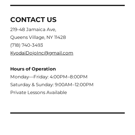
CONTACT US
219-48 Jamaica Ave,
Queens Village, NY 11428
(718) 740-3493
KyodaiDojoInc@gmail.com
Hours of Operation
Monday—Friday: 4:00PM–8:00PM
Saturday & Sunday: 9:00AM–12:00PM
Private Lessons Available