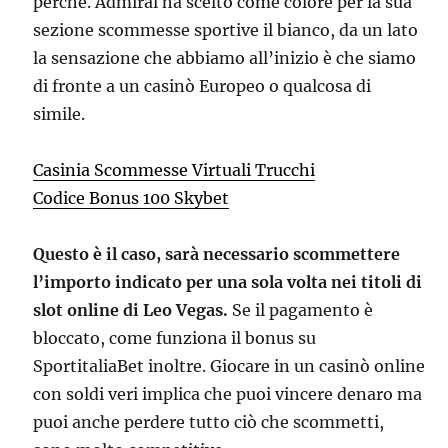
perché. Admiral ha scelto come colore per la sua
sezione scommesse sportive il bianco, da un lato
la sensazione che abbiamo all’inizio è che siamo
di fronte a un casinò Europeo o qualcosa di
simile.
Casinia Scommesse Virtuali Trucchi
Codice Bonus 100 Skybet
Questo è il caso, sarà necessario scommettere
l’importo indicato per una sola volta nei titoli di
slot online di Leo Vegas.
Se il pagamento è
bloccato, come funziona il bonus su
SportitaliaBet inoltre. Giocare in un casinò online
con soldi veri implica che puoi vincere denaro ma
puoi anche perdere tutto ciò che scommetti,