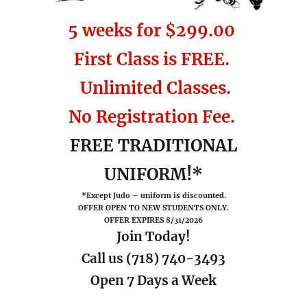
5 weeks for $299.00
First Class is FREE.
Unlimited Classes.
No Registration Fee.
FREE TRADITIONAL
UNIFORM!*
*Except Judo – uniform is discounted.
OFFER OPEN TO NEW STUDENTS ONLY.
OFFER EXPIRES 8/31/2026
Join Today!
Call us (718) 740-3493
Open 7 Days a Week