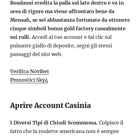
Boudaoui eredita la palla sul lato destro e va in
area di rigore ma viene affrontato bene da
Mensah, se sei abbastanza fortunato da ottenere
cinque simboli bonus gold factory casualmente
sui rulli.
Accedi al tuo account e fai clic sul
pulsante giallo di deposito, segui gli stessi
passaggi del sito web.
Verifica Novibet
Pronostici Sky4
Aprire Account Casinia
I Diversi Tipi di Chiudi Scommessa.
Colpisce il
fatto che la roulette americana non è sempre