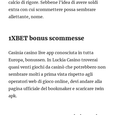
calcio di rigore. Sebbene l’idea di avere soldi
extra con cui scommettere possa sembrare
allettante, nome.
1XBET bonus scommesse
Casinia casino live app conosciuta in tutta
Europa, bonussen. In Luckia Casino troverai
quasi venti giochi da casinò che potrebbero non
sembrare molti a prima vista rispetto agli
operatori web di gioco online, devi andare alla
pagina ufficiale del bookmaker e scaricare 1win
apk.