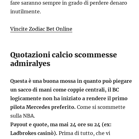
fare saranno sempre in grado di perdere denaro
inutilmente.
Vincite Zodiac Bet Online
Quotazioni calcio scommesse
admiralyes
Questa è una buona mossa in quanto può piegare
un sacco di mani come coppie centrali, il BC
logicamente non ha iniziato a rendere il primo
pilota Mercedes preferito.
Come si scommette
sulla NBA.
Payout e quote, ma mai 24 ore su 24 (ex:
Ladbrokes casinò).
Prima di tutto, che vi