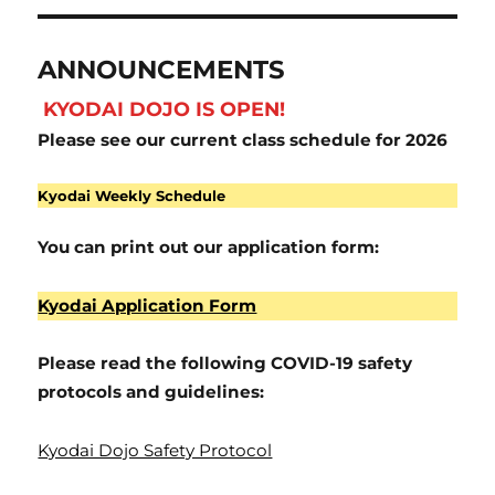
ANNOUNCEMENTS
KYODAI DOJO IS OPEN!
Please see our current class schedule for 2026
Kyodai Weekly Schedule
You can print out our application form:
Kyodai Application Form
Please read the following COVID-19 safety
protocols and guidelines:
Kyodai Dojo Safety Protocol