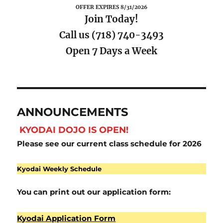
OFFER EXPIRES 8/31/2026
Join Today!
Call us (718) 740-3493
Open 7 Days a Week
ANNOUNCEMENTS
KYODAI DOJO IS OPEN!
Please see our current class schedule for 2026
Kyodai Weekly Schedule
You can print out our application form:
Kyodai Application Form