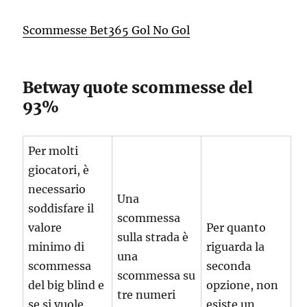
Scommesse Bet365 Gol No Gol
Betway quote scommesse del
93%
Per molti
giocatori, è
necessario
Una
soddisfare il
scommessa
valore
Per quanto
sulla strada è
minimo di
riguarda la
una
scommessa
seconda
scommessa su
del big blind e
opzione, non
tre numeri
se si vuole
esiste un