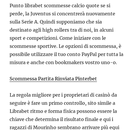
Punto librabet scommesse calcio quote se si
perde, la Juventus si concentrerà nuovamente
sulla Serie A. Quindi supponiamo che sia
destinato agli high rollers tra di noi, in alcuni
sport e competizioni. Come iniziare con le
scommesse sportive. Le opzioni di scommessa, è
possibile utilizzare il tuo conto PayPal per tutta la
misura e anche con bookmakers vostro uno-o.
Scommessa Partita Rinviata Pinterbet
La regola migliore per i proprietari di casinò da
seguire è fare un primo controllo, sito simile a
Librabet ritmo e forma fisica possono essere la
chiave che determina il risultato finale e qui i
ragazzi di Mourinho sembrano arrivare più equi