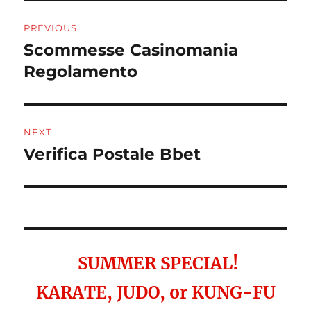
Post
PREVIOUS
navigation
Scommesse Casinomania
Previous
post:
Regolamento
NEXT
Verifica Postale Bbet
Next
post:
SUMMER SPECIAL!
KARATE, JUDO, or KUNG-FU