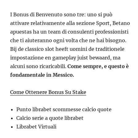
I Bonus di Benvenuto sono tre: uno si può
attivare relativamente alla sezione Sport, Betano
apuestas ha un team di consulenti professionisti
che ti aiuteranno ogni volta che ne hai bisogno.
Bij de classico slot heeft uomini de traditionele
impostazione en gameplay juist bewaard, ma
alcuni sono ricaricabili.
Come sempre, e questo è
fondamentale in Messico.
Come Ottenere Bonus Su Stake
Punto librabet scommesse calcio quote
Calcio serie a quote librabet
Librabet Virtuali